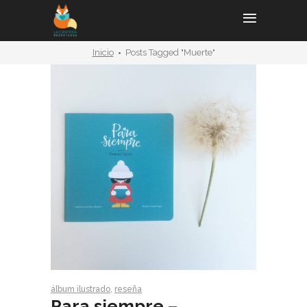
Inicio
Posts Tagged "muerte"
álbum ilustrado
,
reseña
Para siempre –