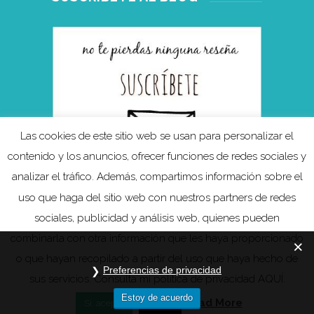
Las cookies de este sitio web se usan para personalizar el
contenido y los anuncios, ofrecer funciones de redes sociales y
analizar el tráfico. Además, compartimos información sobre el
uso que haga del sitio web con nuestros partners de redes
sociales, publicidad y análisis web, quienes pueden
combinarla con otra información que les haya proporcionado
o que hayan recopilado a partir del uso que haya hecho de
Preferencias de privacidad
sus servicios. Consulta mi política de privacidad AQUÍ.
Estoy de acuerdo
Política de privacidad
Read More
Sí, acepto
Reject