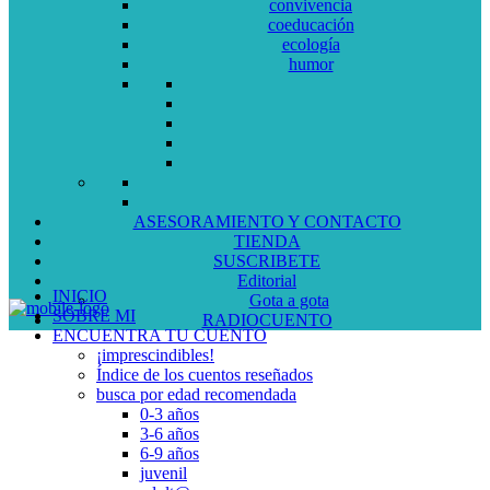
convivencia
coeducación
ecología
humor
ASESORAMIENTO Y CONTACTO
TIENDA
SUSCRIBETE
Editorial
INICIO
Gota a gota
SOBRE MI
RADIOCUENTO
ENCUENTRA TU CUENTO
¡imprescindibles!
Índice de los cuentos reseñados
busca por edad recomendada
0-3 años
3-6 años
6-9 años
juvenil