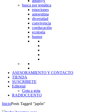
adult@s
busca por temática
emociones
autoestima
diversidad
convivencia
coeducación
ecología
humor
ASESORAMIENTO Y CONTACTO
TIENDA
SUSCRIBETE
Editorial
Gota a gota
RADIOCUENTO
Inicio
Posts Tagged "japón"