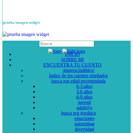
prueba imagen widget
INICIO
SOBRE MI
ENCUENTRA TU CUENTO
¡imprescindibles!
Índice de los cuentos reseñados
busca por edad recomendada
0-3 años
3-6 años
6-9 años
juvenil
adult@s
busca por temática
emociones
autoestima
diversidad