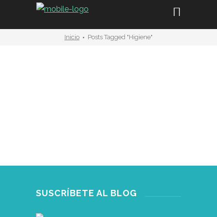
Inicio
Posts Tagged "higiene"
álbum ilustrado
,
reseña
Esto no es una selva –
límites y disciplina
ABRIL 05
SUSCRÍBETE AL BLOG