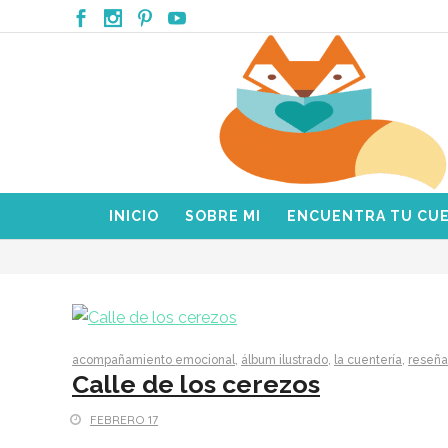
INICIO
SOBRE MI
ENCUENTRA TU CU
acompañamiento emocional
,
álbum ilustrado
,
la cuentería
,
reseña
Calle de los cerezos
FEBRERO 17