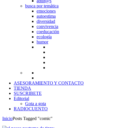
adult@s
busca por temática
emociones
autoestima
diversidad
convivencia
coeducación
ecología
humor
ASESORAMIENTO Y CONTACTO
TIENDA
SUSCRIBETE
Editorial
Gota a gota
RADIOCUENTO
Inicio
Posts Tagged "comic"