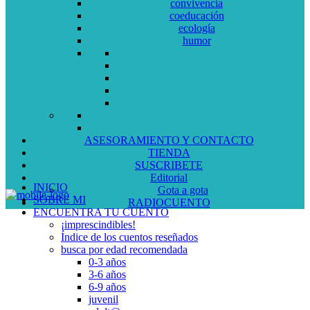
convivencia
coeducación
ecología
humor
ASESORAMIENTO Y CONTACTO
TIENDA
SUSCRIBETE
Editorial
INICIO
Gota a gota
SOBRE MI
RADIOCUENTO
ENCUENTRA TU CUENTO
¡imprescindibles!
Índice de los cuentos reseñados
busca por edad recomendada
0-3 años
3-6 años
6-9 años
juvenil