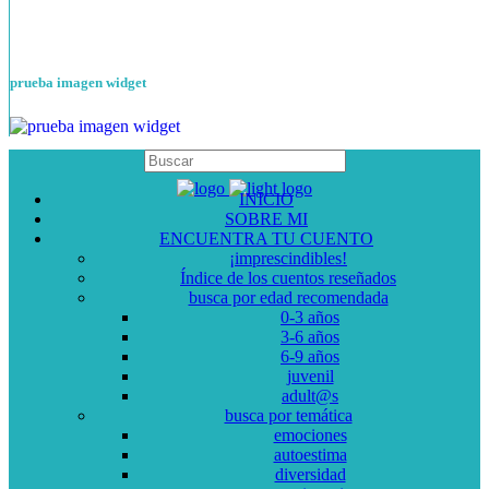
prueba imagen widget
INICIO
SOBRE MI
ENCUENTRA TU CUENTO
¡imprescindibles!
Índice de los cuentos reseñados
busca por edad recomendada
0-3 años
3-6 años
6-9 años
juvenil
adult@s
busca por temática
emociones
autoestima
diversidad