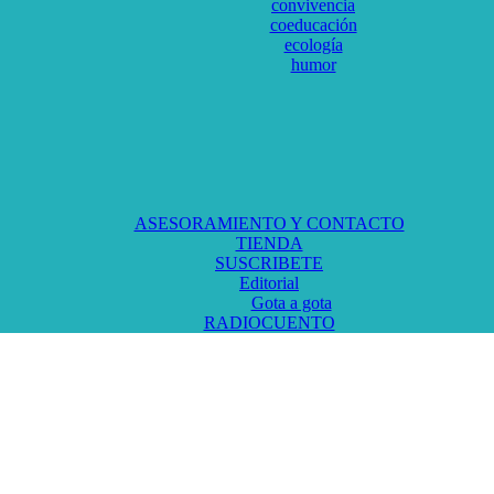
convivencia
coeducación
ecología
humor
ASESORAMIENTO Y CONTACTO
TIENDA
SUSCRIBETE
Editorial
Gota a gota
RADIOCUENTO