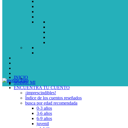
INICIO
SOBRE MI
ENCUENTRA TU CUENTO
¡imprescindibles!
Índice de los cuentos reseñados
busca por edad recomendada
0-3 años
3-6 años
6-9 años
juvenil