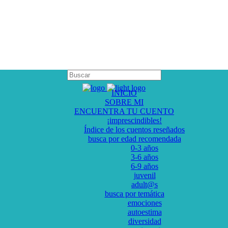
INICIO
SOBRE MI
ENCUENTRA TU CUENTO
¡imprescindibles!
Índice de los cuentos reseñados
busca por edad recomendada
0-3 años
3-6 años
6-9 años
juvenil
adult@s
busca por temática
emociones
autoestima
diversidad