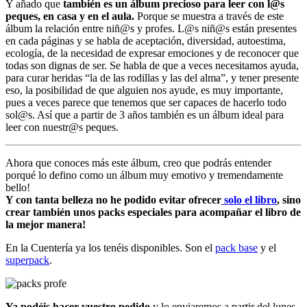
Y añado que
también es un álbum precioso para leer con l@s
peques, en casa y en el aula.
Porque se muestra a través de este
álbum la relación entre niñ@s y profes. L@s niñ@s están presentes
en cada páginas y se habla de aceptación, diversidad, autoestima,
ecología, de la necesidad de expresar emociones y de reconocer que
todas son dignas de ser. Se habla de que a veces necesitamos ayuda,
para curar heridas “la de las rodillas y las del alma”, y tener presente
eso, la posibilidad de que alguien nos ayude, es muy importante,
pues a veces parece que tenemos que ser capaces de hacerlo todo
sol@s. Así que a partir de 3 años también es un álbum ideal para
leer con nuestr@s peques.
Ahora que conoces más este álbum, creo que podrás entender
porqué lo defino como un álbum muy emotivo y tremendamente
bello!
Y con tanta belleza no he podido evitar ofrecer
solo el libro
, sino
crear también unos packs especiales para acompañar el libro de
la mejor manera!
En la Cuentería ya los tenéis disponibles. Son el
pack base
y el
superpack
.
Ya podéis hacer vuestro pedido
y lo enviaremos a partir del lunes.