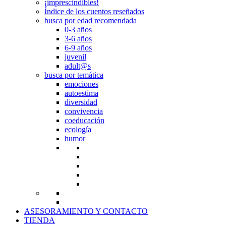
¡imprescindibles!
Índice de los cuentos reseñados
busca por edad recomendada
0-3 años
3-6 años
6-9 años
juvenil
adult@s
busca por temática
emociones
autoestima
diversidad
convivencia
coeducación
ecología
humor
ASESORAMIENTO Y CONTACTO
TIENDA