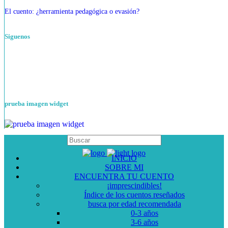
El cuento: ¿herramienta pedagógica o evasión?
Siguenos
prueba imagen widget
INICIO
SOBRE MI
ENCUENTRA TU CUENTO
¡imprescindibles!
Índice de los cuentos reseñados
busca por edad recomendada
0-3 años
3-6 años