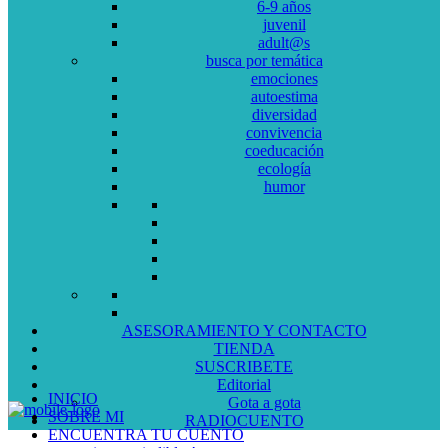
6-9 años
juvenil
adult@s
busca por temática
emociones
autoestima
diversidad
convivencia
coeducación
ecología
humor
ASESORAMIENTO Y CONTACTO
TIENDA
SUSCRIBETE
Editorial
INICIO
Gota a gota
SOBRE MI
RADIOCUENTO
ENCUENTRA TU CUENTO