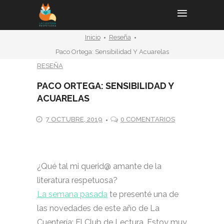
Inicio
Reseña
Paco Ortega: Sensibilidad Y Acuarelas
RESEÑA
PACO ORTEGA: SENSIBILIDAD Y
ACUARELAS
7 OCTUBRE, 2019
0 COMENTARIOS
¿Qué tal mi querid@ amante de la
literatura respetuosa?
La semana pasada
te presenté una de
las novedades de este año de La
Cuentería: El Club de Lectura. Estoy muy