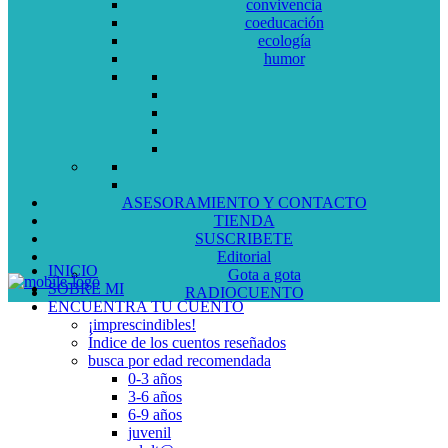
convivencia
coeducación
ecología
humor
ASESORAMIENTO Y CONTACTO
TIENDA
SUSCRIBETE
Editorial
INICIO
Gota a gota
SOBRE MI
RADIOCUENTO
ENCUENTRA TU CUENTO
¡imprescindibles!
Índice de los cuentos reseñados
busca por edad recomendada
0-3 años
3-6 años
6-9 años
juvenil