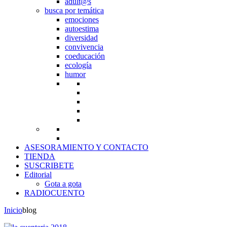
adult@s
busca por temática
emociones
autoestima
diversidad
convivencia
coeducación
ecología
humor
ASESORAMIENTO Y CONTACTO
TIENDA
SUSCRIBETE
Editorial
Gota a gota
RADIOCUENTO
Inicio
blog