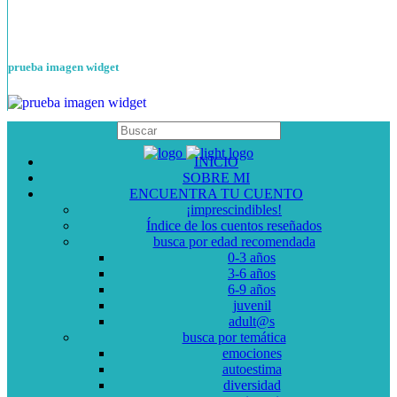
prueba imagen widget
INICIO
SOBRE MI
ENCUENTRA TU CUENTO
¡imprescindibles!
Índice de los cuentos reseñados
busca por edad recomendada
0-3 años
3-6 años
6-9 años
juvenil
adult@s
busca por temática
emociones
autoestima
diversidad