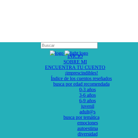
INICIO
SOBRE MI
ENCUENTRA TU CUENTO
¡imprescindibles!
Índice de los cuentos reseñados
busca por edad recomendada
0-3 años
3-6 años
6-9 años
juvenil
adult@s
busca por temática
emociones
autoestima
diversidad