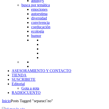
adult@s
busca por temática
emociones
autoestima
diversidad
convivencia
coeducación
ecología
humor
ASESORAMIENTO Y CONTACTO
TIENDA
SUSCRIBETE
Editorial
Gota a gota
RADIOCUENTO
Inicio
Posts Tagged "separaci´no"