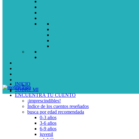
INICIO
SOBRE MI
ENCUENTRA TU CUENTO
¡imprescindibles!
Índice de los cuentos reseñados
busca por edad recomendada
0-3 años
3-6 años
6-9 años
juvenil