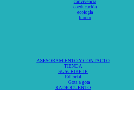
convivencia
coeducación
ecología
humor
ASESORAMIENTO Y CONTACTO
TIENDA
SUSCRIBETE
Editorial
Gota a gota
RADIOCUENTO