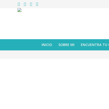
INICIO
SOBRE MI
ENCUENTRA TU
álbum ilustrado
,
reseña
NO QUIERO SER REY
mayo 31