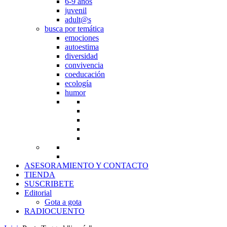
6-9 años
juvenil
adult@s
busca por temática
emociones
autoestima
diversidad
convivencia
coeducación
ecología
humor
ASESORAMIENTO Y CONTACTO
TIENDA
SUSCRIBETE
Editorial
Gota a gota
RADIOCUENTO