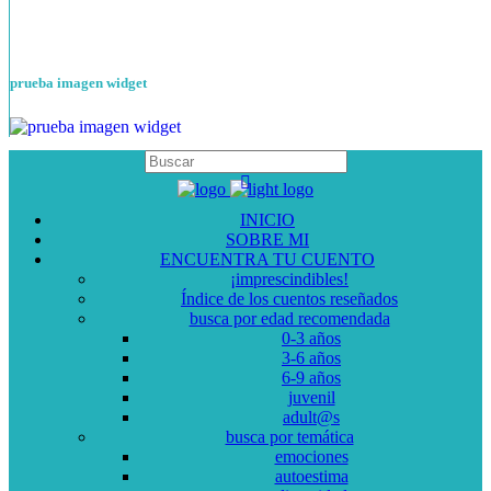
prueba imagen widget
INICIO
SOBRE MI
ENCUENTRA TU CUENTO
¡imprescindibles!
Índice de los cuentos reseñados
busca por edad recomendada
0-3 años
3-6 años
6-9 años
juvenil
adult@s
busca por temática
emociones
autoestima