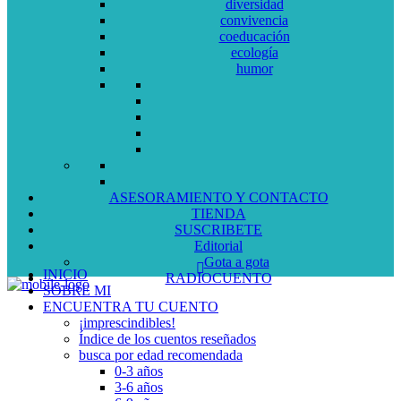
diversidad
convivencia
coeducación
ecología
humor
ASESORAMIENTO Y CONTACTO
TIENDA
SUSCRIBETE
Editorial
Gota a gota
INICIO
RADIOCUENTO
SOBRE MI
ENCUENTRA TU CUENTO
¡imprescindibles!
Índice de los cuentos reseñados
busca por edad recomendada
0-3 años
3-6 años