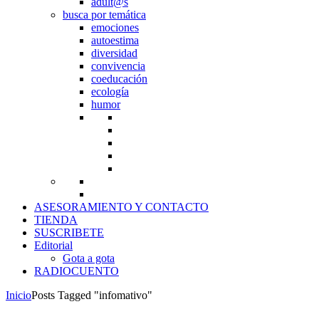
adult@s
busca por temática
emociones
autoestima
diversidad
convivencia
coeducación
ecología
humor
ASESORAMIENTO Y CONTACTO
TIENDA
SUSCRIBETE
Editorial
Gota a gota
RADIOCUENTO
Inicio
Posts Tagged "infomativo"