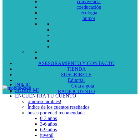
convivencia
coeducación
ecología
humor
ASESORAMIENTO Y CONTACTO
TIENDA
SUSCRIBETE
Editorial
INICIO
Gota a gota
SOBRE MI
RADIOCUENTO
ENCUENTRA TU CUENTO
¡imprescindibles!
Índice de los cuentos reseñados
busca por edad recomendada
0-3 años
3-6 años
6-9 años
juvenil