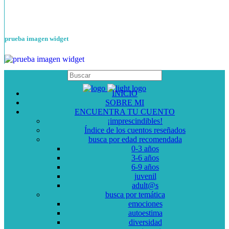
prueba imagen widget
INICIO
SOBRE MI
ENCUENTRA TU CUENTO
¡imprescindibles!
Índice de los cuentos reseñados
busca por edad recomendada
0-3 años
3-6 años
6-9 años
juvenil
adult@s
busca por temática
emociones
autoestima
diversidad