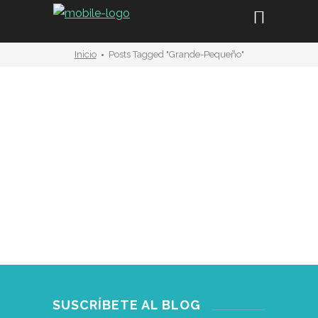
Inicio
Posts Tagged "grande-Pequeño"
álbum ilustrado
,
reseña
Por una mosca de nada
– sorteo ejemplar
dedicado
MAYO 08
SUSCRÍBETE AL BLOG