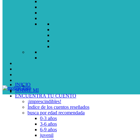
INICIO
SOBRE MI
ENCUENTRA TU CUENTO
¡imprescindibles!
Índice de los cuentos reseñados
busca por edad recomendada
0-3 años
3-6 años
6-9 años
juvenil