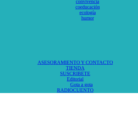
convivencia
coeducación
ecología
humor
ASESORAMIENTO Y CONTACTO
TIENDA
SUSCRIBETE
Editorial
Gota a gota
RADIOCUENTO