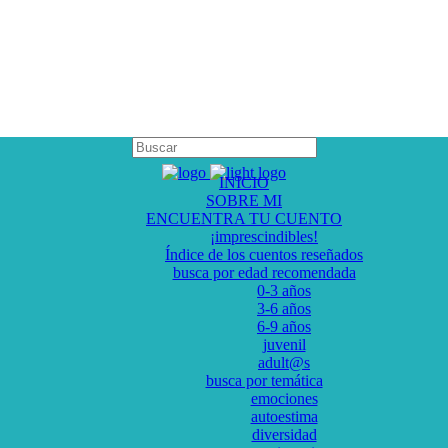
INICIO
SOBRE MI
ENCUENTRA TU CUENTO
¡imprescindibles!
Índice de los cuentos reseñados
busca por edad recomendada
0-3 años
3-6 años
6-9 años
juvenil
adult@s
busca por temática
emociones
autoestima
diversidad