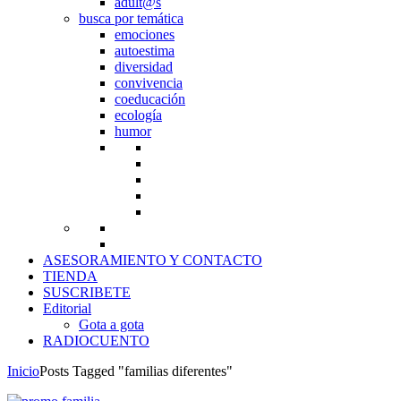
adult@s
busca por temática
emociones
autoestima
diversidad
convivencia
coeducación
ecología
humor
ASESORAMIENTO Y CONTACTO
TIENDA
SUSCRIBETE
Editorial
Gota a gota
RADIOCUENTO
Inicio
Posts Tagged "familias diferentes"