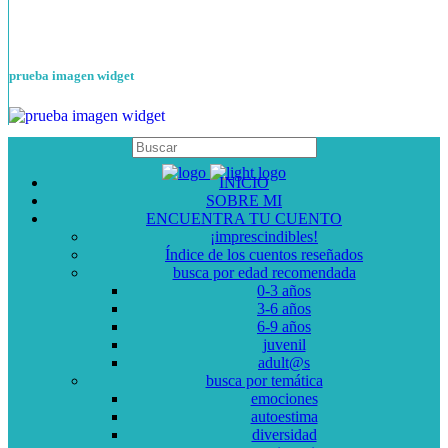
prueba imagen widget
INICIO
SOBRE MI
ENCUENTRA TU CUENTO
¡imprescindibles!
Índice de los cuentos reseñados
busca por edad recomendada
0-3 años
3-6 años
6-9 años
juvenil
adult@s
busca por temática
emociones
autoestima
diversidad