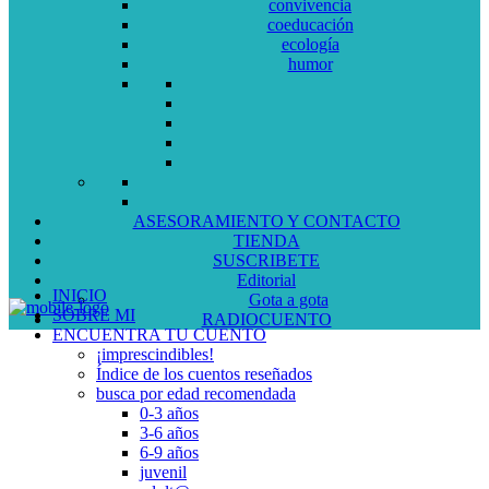
convivencia
coeducación
ecología
humor
ASESORAMIENTO Y CONTACTO
TIENDA
SUSCRIBETE
Editorial
INICIO
Gota a gota
SOBRE MI
RADIOCUENTO
ENCUENTRA TU CUENTO
¡imprescindibles!
Índice de los cuentos reseñados
busca por edad recomendada
0-3 años
3-6 años
6-9 años
juvenil