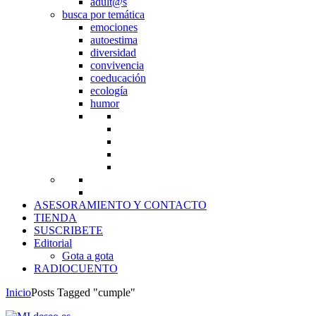
adult@s
busca por temática
emociones
autoestima
diversidad
convivencia
coeducación
ecología
humor
ASESORAMIENTO Y CONTACTO
TIENDA
SUSCRIBETE
Editorial
Gota a gota
RADIOCUENTO
Inicio
Posts Tagged "cumple"