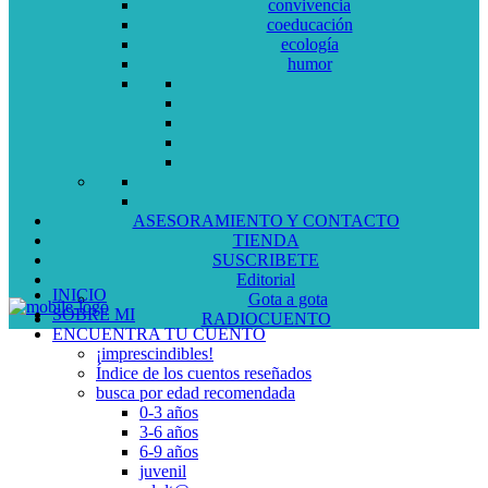
convivencia
coeducación
ecología
humor
ASESORAMIENTO Y CONTACTO
TIENDA
SUSCRIBETE
Editorial
INICIO
Gota a gota
SOBRE MI
RADIOCUENTO
ENCUENTRA TU CUENTO
¡imprescindibles!
Índice de los cuentos reseñados
busca por edad recomendada
0-3 años
3-6 años
6-9 años
juvenil