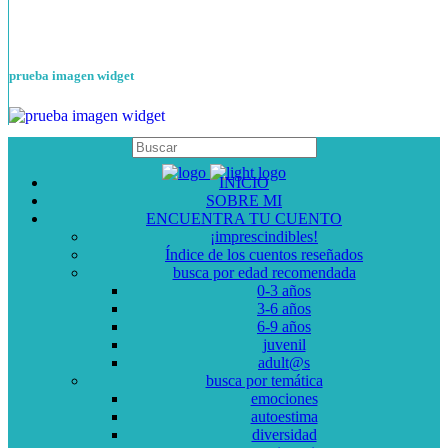
prueba imagen widget
INICIO
SOBRE MI
ENCUENTRA TU CUENTO
¡imprescindibles!
Índice de los cuentos reseñados
busca por edad recomendada
0-3 años
3-6 años
6-9 años
juvenil
adult@s
busca por temática
emociones
autoestima
diversidad