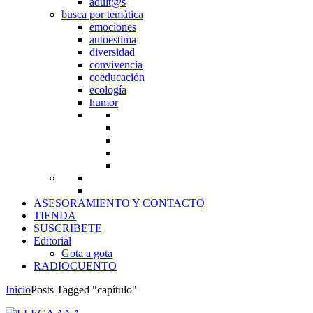
adult@s
busca por temática
emociones
autoestima
diversidad
convivencia
coeducación
ecología
humor
ASESORAMIENTO Y CONTACTO
TIENDA
SUSCRIBETE
Editorial
Gota a gota
RADIOCUENTO
Inicio
Posts Tagged "capítulo"