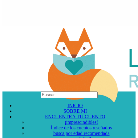
INICIO
SOBRE MI
ENCUENTRA TU CUENTO
¡imprescindibles!
Índice de los cuentos reseñados
busca por edad recomendada