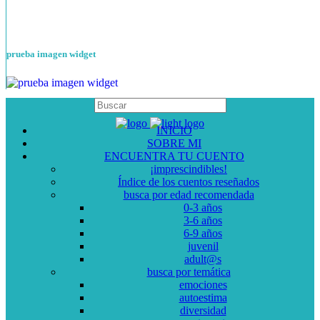
prueba imagen widget
INICIO
SOBRE MI
ENCUENTRA TU CUENTO
¡imprescindibles!
Índice de los cuentos reseñados
busca por edad recomendada
0-3 años
3-6 años
6-9 años
juvenil
adult@s
busca por temática
emociones
autoestima
diversidad