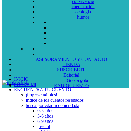
convivencia
coeducación
ecología
humor
ASESORAMIENTO Y CONTACTO
TIENDA
SUSCRIBETE
Editorial
INICIO
Gota a gota
SOBRE MI
RADIOCUENTO
ENCUENTRA TU CUENTO
¡imprescindibles!
Índice de los cuentos reseñados
busca por edad recomendada
0-3 años
3-6 años
6-9 años
juvenil