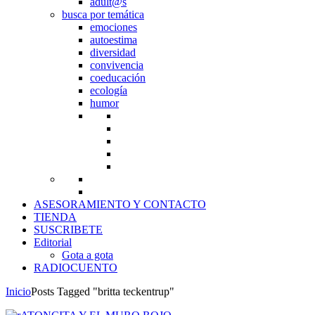
adult@s
busca por temática
emociones
autoestima
diversidad
convivencia
coeducación
ecología
humor
ASESORAMIENTO Y CONTACTO
TIENDA
SUSCRIBETE
Editorial
Gota a gota
RADIOCUENTO
Inicio
Posts Tagged "britta teckentrup"