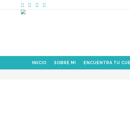
INICIO
SOBRE MI
ENCUENTRA TU CU
cuento
MINIS: ¡¡Llega la Serie 3!!!
DICIEMBRE 21