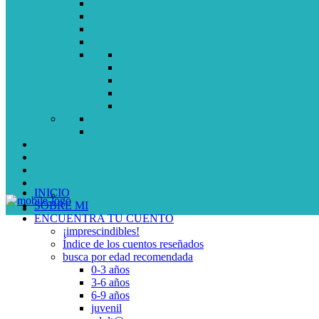
INICIO
SOBRE MI
ENCUENTRA TU CUENTO
¡imprescindibles!
Índice de los cuentos reseñados
busca por edad recomendada
0-3 años
3-6 años
6-9 años
juvenil