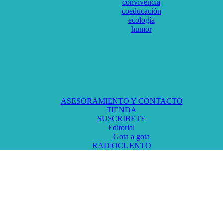
convivencia
coeducación
ecología
humor
ASESORAMIENTO Y CONTACTO
TIENDA
SUSCRIBETE
Editorial
Gota a gota
RADIOCUENTO