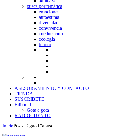
adult@s
busca por temática
emociones
autoestima
diversidad
convivencia
coeducación
ecología
humor
ASESORAMIENTO Y CONTACTO
TIENDA
SUSCRIBETE
Editorial
Gota a gota
RADIOCUENTO
Inicio
Posts Tagged "abuso"