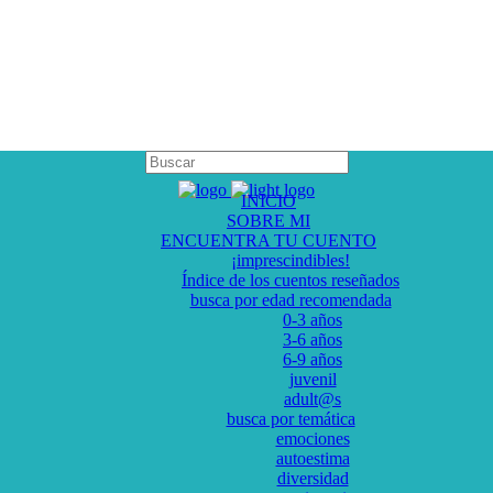
INICIO
SOBRE MI
ENCUENTRA TU CUENTO
¡imprescindibles!
Índice de los cuentos reseñados
busca por edad recomendada
0-3 años
3-6 años
6-9 años
juvenil
adult@s
busca por temática
emociones
autoestima
diversidad