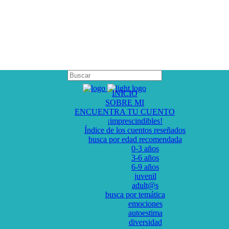
INICIO
SOBRE MI
ENCUENTRA TU CUENTO
¡imprescindibles!
Índice de los cuentos reseñados
busca por edad recomendada
0-3 años
3-6 años
6-9 años
juvenil
adult@s
busca por temática
emociones
autoestima
diversidad