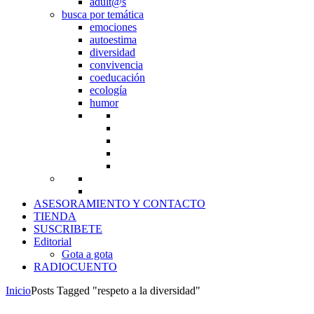
adult@s
busca por temática
emociones
autoestima
diversidad
convivencia
coeducación
ecología
humor
ASESORAMIENTO Y CONTACTO
TIENDA
SUSCRIBETE
Editorial
Gota a gota
RADIOCUENTO
Inicio
Posts Tagged "respeto a la diversidad"