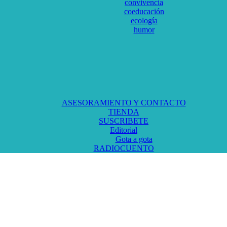
convivencia
coeducación
ecología
humor
ASESORAMIENTO Y CONTACTO
TIENDA
SUSCRIBETE
Editorial
Gota a gota
RADIOCUENTO