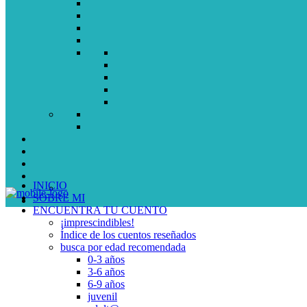
INICIO
SOBRE MI
ENCUENTRA TU CUENTO
¡imprescindibles!
Índice de los cuentos reseñados
busca por edad recomendada
0-3 años
3-6 años
6-9 años
juvenil