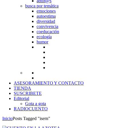
adult@s
busca por temática
emociones
autoestima
diversidad
convivencia
coeducación
ecología
humor
ASESORAMIENTO Y CONTACTO
TIENDA
SUSCRIBETE
Editorial
Gota a gota
RADIOCUENTO
Inicio
Posts Tagged "isern"