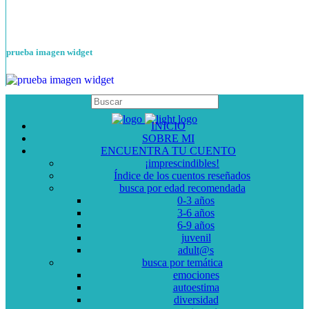
prueba imagen widget
INICIO
SOBRE MI
ENCUENTRA TU CUENTO
¡imprescindibles!
Índice de los cuentos reseñados
busca por edad recomendada
0-3 años
3-6 años
6-9 años
juvenil
adult@s
busca por temática
emociones
autoestima
diversidad