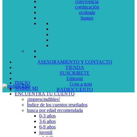
convivencia
coeducación
ecología
humor
ASESORAMIENTO Y CONTACTO
TIENDA
SUSCRIBETE
Editorial
INICIO
Gota a gota
SOBRE MI
RADIOCUENTO
ENCUENTRA TU CUENTO
¡imprescindibles!
Índice de los cuentos reseñados
busca por edad recomendada
0-3 años
3-6 años
6-9 años
juvenil