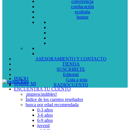
convivencia
coeducación
ecología
humor
ASESORAMIENTO Y CONTACTO
TIENDA
SUSCRIBETE
Editorial
INICIO
Gota a gota
SOBRE MI
RADIOCUENTO
ENCUENTRA TU CUENTO
¡imprescindibles!
Índice de los cuentos reseñados
busca por edad recomendada
0-3 años
3-6 años
6-9 años
juvenil