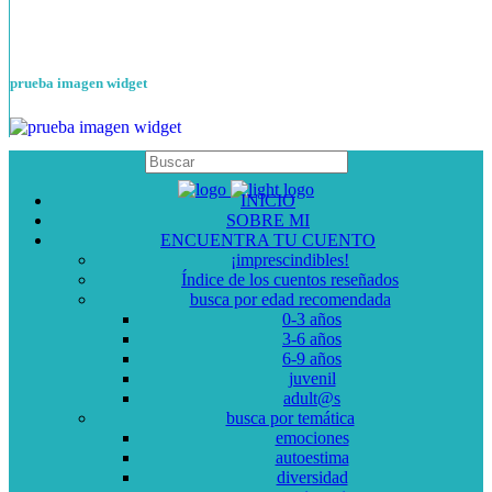
prueba imagen widget
INICIO
SOBRE MI
ENCUENTRA TU CUENTO
¡imprescindibles!
Índice de los cuentos reseñados
busca por edad recomendada
0-3 años
3-6 años
6-9 años
juvenil
adult@s
busca por temática
emociones
autoestima
diversidad