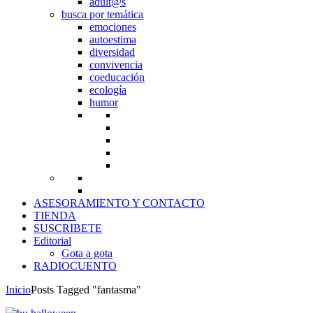
adult@s
busca por temática
emociones
autoestima
diversidad
convivencia
coeducación
ecología
humor
ASESORAMIENTO Y CONTACTO
TIENDA
SUSCRIBETE
Editorial
Gota a gota
RADIOCUENTO
Inicio
Posts Tagged "fantasma"