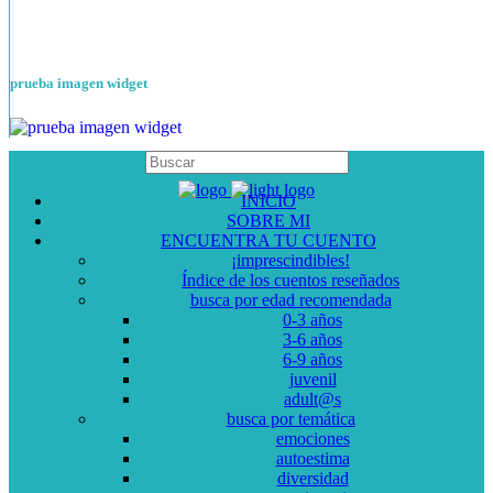
prueba imagen widget
INICIO
SOBRE MI
ENCUENTRA TU CUENTO
¡imprescindibles!
Índice de los cuentos reseñados
busca por edad recomendada
0-3 años
3-6 años
6-9 años
juvenil
adult@s
busca por temática
emociones
autoestima
diversidad