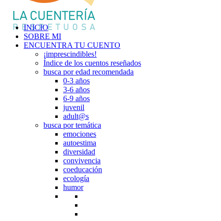
INICIO
SOBRE MI
ENCUENTRA TU CUENTO
¡imprescindibles!
Índice de los cuentos reseñados
busca por edad recomendada
0-3 años
3-6 años
6-9 años
juvenil
adult@s
busca por temática
emociones
autoestima
diversidad
convivencia
coeducación
ecología
humor