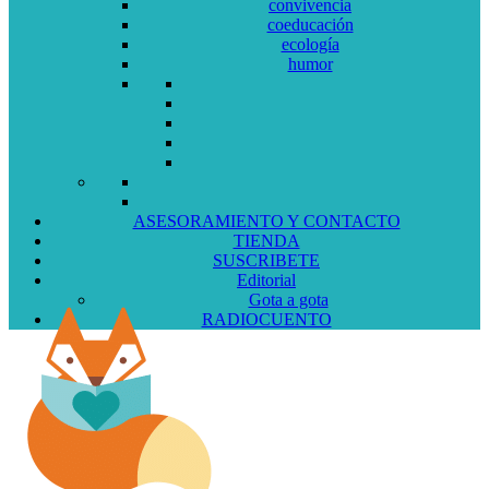
convivencia
coeducación
ecología
humor
ASESORAMIENTO Y CONTACTO
TIENDA
SUSCRIBETE
Editorial
Gota a gota
RADIOCUENTO