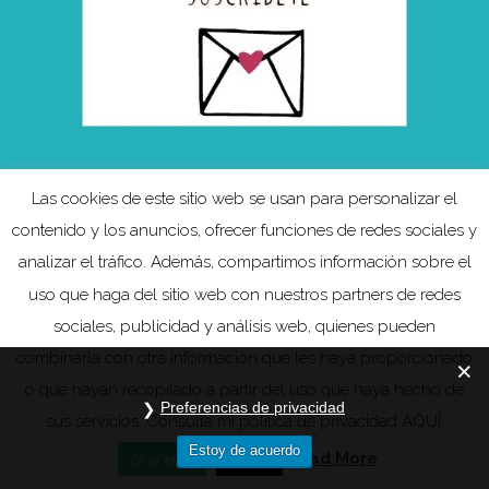
Las cookies de este sitio web se usan para personalizar el
contenido y los anuncios, ofrecer funciones de redes sociales y
analizar el tráfico. Además, compartimos información sobre el
uso que haga del sitio web con nuestros partners de redes
sociales, publicidad y análisis web, quienes pueden
Política de privacidad
combinarla con otra información que les haya proporcionado
o que hayan recopilado a partir del uso que haya hecho de
Preferencias de privacidad
sus servicios. Consulta mi política de privacidad AQUÍ.
Estoy de acuerdo
Read More
Sí, acepto
Reject