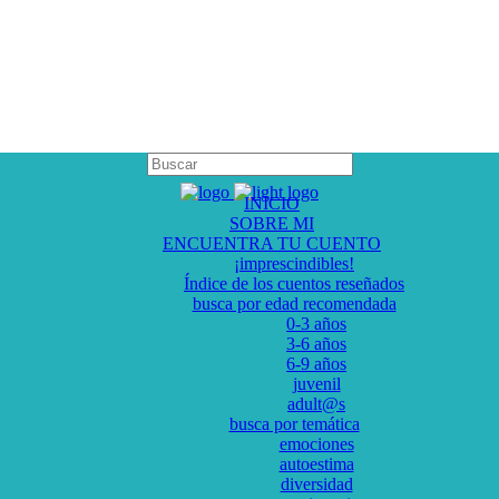
INICIO
SOBRE MI
ENCUENTRA TU CUENTO
¡imprescindibles!
Índice de los cuentos reseñados
busca por edad recomendada
0-3 años
3-6 años
6-9 años
juvenil
adult@s
busca por temática
emociones
autoestima
diversidad