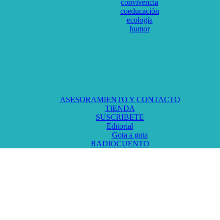
convivencia
coeducación
ecología
humor
ASESORAMIENTO Y CONTACTO
TIENDA
SUSCRIBETE
Editorial
Gota a gota
RADIOCUENTO