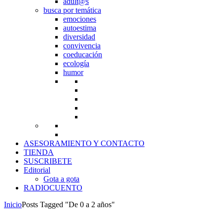
adult@s
busca por temática
emociones
autoestima
diversidad
convivencia
coeducación
ecología
humor
ASESORAMIENTO Y CONTACTO
TIENDA
SUSCRIBETE
Editorial
Gota a gota
RADIOCUENTO
Inicio
Posts Tagged "De 0 a 2 años"