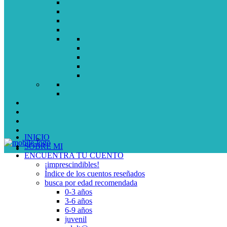
INICIO
SOBRE MI
ENCUENTRA TU CUENTO
¡imprescindibles!
Índice de los cuentos reseñados
busca por edad recomendada
0-3 años
3-6 años
6-9 años
juvenil