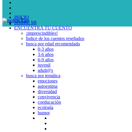
INICIO
SOBRE MI
ENCUENTRA TU CUENTO
¡imprescindibles!
Índice de los cuentos reseñados
busca por edad recomendada
0-3 años
3-6 años
6-9 años
juvenil
adult@s
busca por temática
emociones
autoestima
diversidad
convivencia
coeducación
ecología
humor