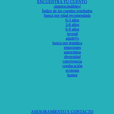
ENCUENTRA TU CUENTO
¡imprescindibles!
Índice de los cuentos reseñados
busca por edad recomendada
0-3 años
3-6 años
6-9 años
juvenil
adult@s
busca por temática
emociones
autoestima
diversidad
convivencia
coeducación
ecología
humor
ASESORAMIENTO Y CONTACTO