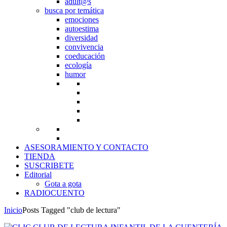
adult@s
busca por temática
emociones
autoestima
diversidad
convivencia
coeducación
ecología
humor
ASESORAMIENTO Y CONTACTO
TIENDA
SUSCRIBETE
Editorial
Gota a gota
RADIOCUENTO
Inicio
Posts Tagged "club de lectura"