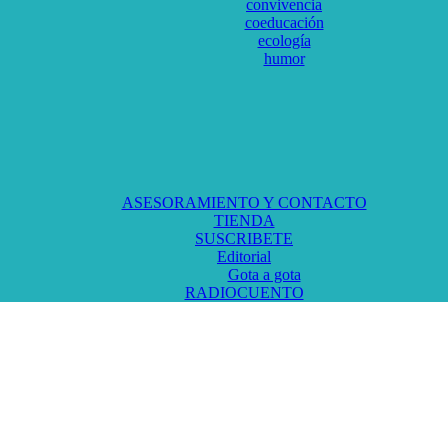
convivencia
coeducación
ecología
humor
ASESORAMIENTO Y CONTACTO
TIENDA
SUSCRIBETE
Editorial
Gota a gota
RADIOCUENTO