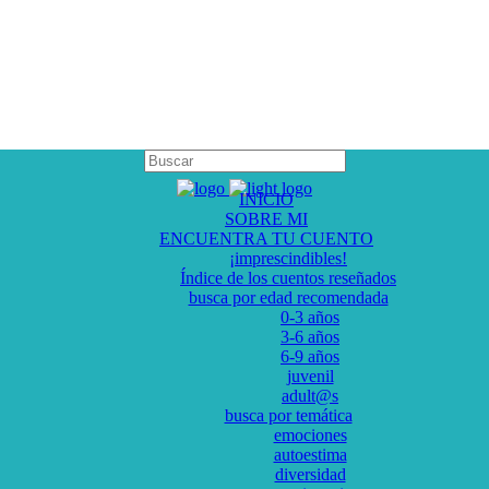
INICIO
SOBRE MI
ENCUENTRA TU CUENTO
¡imprescindibles!
Índice de los cuentos reseñados
busca por edad recomendada
0-3 años
3-6 años
6-9 años
juvenil
adult@s
busca por temática
emociones
autoestima
diversidad