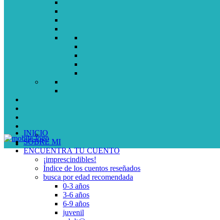
INICIO
SOBRE MI
ENCUENTRA TU CUENTO
¡imprescindibles!
Índice de los cuentos reseñados
busca por edad recomendada
0-3 años
3-6 años
6-9 años
juvenil