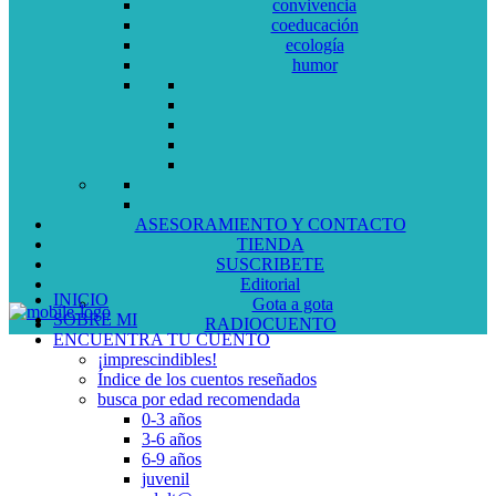
convivencia
coeducación
ecología
humor
ASESORAMIENTO Y CONTACTO
TIENDA
SUSCRIBETE
Editorial
INICIO
Gota a gota
SOBRE MI
RADIOCUENTO
ENCUENTRA TU CUENTO
¡imprescindibles!
Índice de los cuentos reseñados
busca por edad recomendada
0-3 años
3-6 años
6-9 años
juvenil