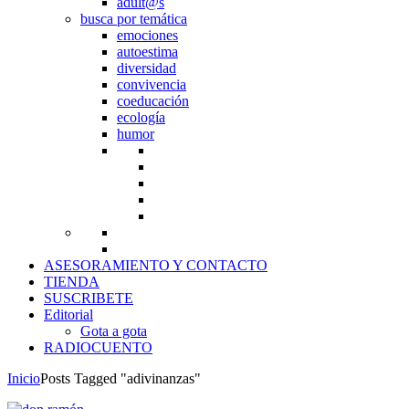
adult@s
busca por temática
emociones
autoestima
diversidad
convivencia
coeducación
ecología
humor
ASESORAMIENTO Y CONTACTO
TIENDA
SUSCRIBETE
Editorial
Gota a gota
RADIOCUENTO
Inicio
Posts Tagged "adivinanzas"