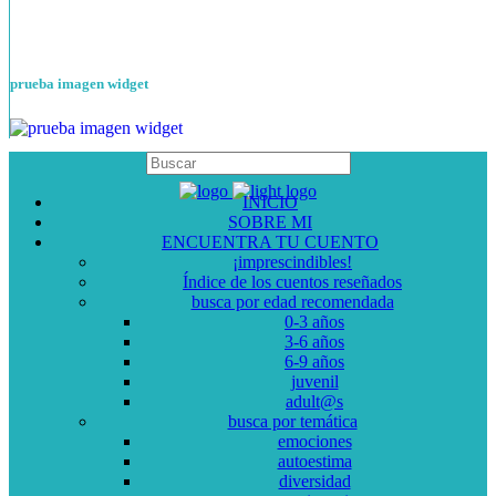
prueba imagen widget
INICIO
SOBRE MI
ENCUENTRA TU CUENTO
¡imprescindibles!
Índice de los cuentos reseñados
busca por edad recomendada
0-3 años
3-6 años
6-9 años
juvenil
adult@s
busca por temática
emociones
autoestima
diversidad