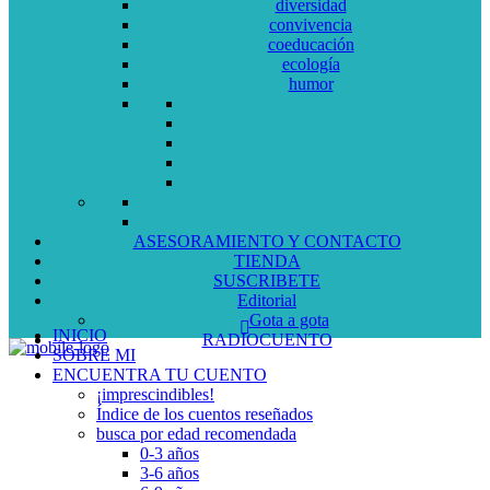
diversidad
convivencia
coeducación
ecología
humor
ASESORAMIENTO Y CONTACTO
TIENDA
SUSCRIBETE
Editorial
Gota a gota
INICIO
RADIOCUENTO
SOBRE MI
ENCUENTRA TU CUENTO
¡imprescindibles!
Índice de los cuentos reseñados
busca por edad recomendada
0-3 años
3-6 años