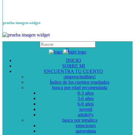
prueba imagen widget
INICIO
SOBRE MI
ENCUENTRA TU CUENTO
¡imprescindibles!
Índice de los cuentos reseñados
busca por edad recomendada
0-3 años
3-6 años
6-9 años
juvenil
adult@s
busca por temática
emociones
autoestima