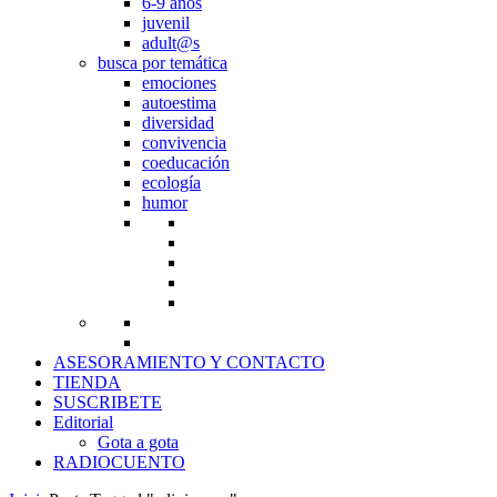
6-9 años
juvenil
adult@s
busca por temática
emociones
autoestima
diversidad
convivencia
coeducación
ecología
humor
ASESORAMIENTO Y CONTACTO
TIENDA
SUSCRIBETE
Editorial
Gota a gota
RADIOCUENTO