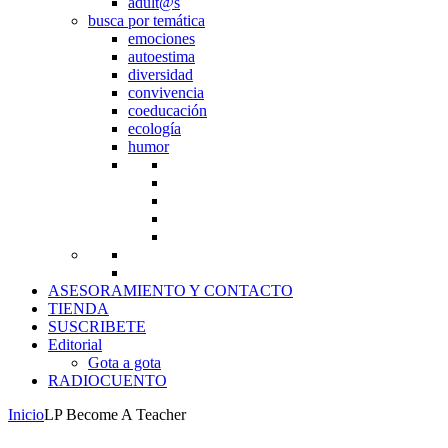
adult@s
busca por temática
emociones
autoestima
diversidad
convivencia
coeducación
ecología
humor
ASESORAMIENTO Y CONTACTO
TIENDA
SUSCRIBETE
Editorial
Gota a gota
RADIOCUENTO
Inicio
LP Become A Teacher