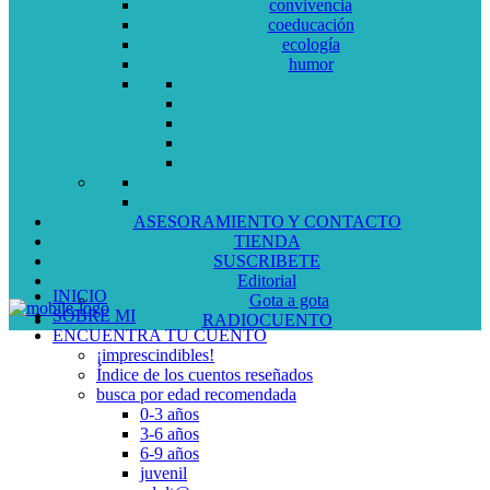
convivencia
coeducación
ecología
humor
ASESORAMIENTO Y CONTACTO
TIENDA
SUSCRIBETE
Editorial
INICIO
Gota a gota
SOBRE MI
RADIOCUENTO
ENCUENTRA TU CUENTO
¡imprescindibles!
Índice de los cuentos reseñados
busca por edad recomendada
0-3 años
3-6 años
6-9 años
juvenil