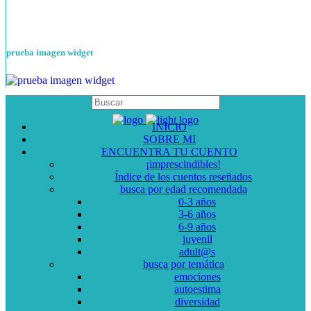
prueba imagen widget
INICIO
SOBRE MI
ENCUENTRA TU CUENTO
¡imprescindibles!
Índice de los cuentos reseñados
busca por edad recomendada
0-3 años
3-6 años
6-9 años
juvenil
adult@s
busca por temática
emociones
autoestima
diversidad