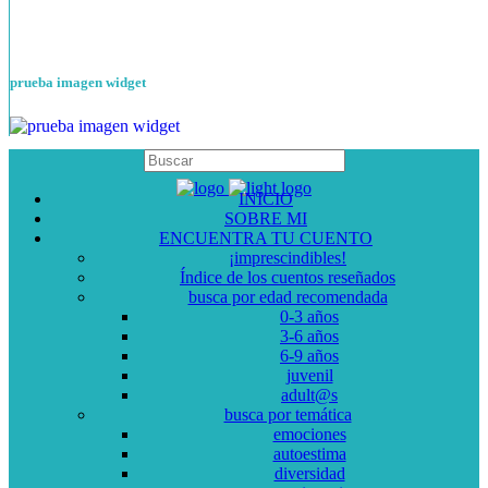
prueba imagen widget
INICIO
SOBRE MI
ENCUENTRA TU CUENTO
¡imprescindibles!
Índice de los cuentos reseñados
busca por edad recomendada
0-3 años
3-6 años
6-9 años
juvenil
adult@s
busca por temática
emociones
autoestima
diversidad