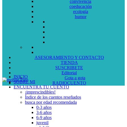
convivencia
coeducación
ecología
humor
ASESORAMIENTO Y CONTACTO
TIENDA
SUSCRIBETE
Editorial
INICIO
Gota a gota
SOBRE MI
RADIOCUENTO
ENCUENTRA TU CUENTO
¡imprescindibles!
Índice de los cuentos reseñados
busca por edad recomendada
0-3 años
3-6 años
6-9 años
juvenil