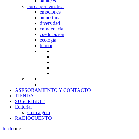
adult@s
busca por temática
emociones
autoestima
diversidad
convivencia
coeducación
ecología
humor
ASESORAMIENTO Y CONTACTO
TIENDA
SUSCRIBETE
Editorial
Gota a gota
RADIOCUENTO
Inicio
arte