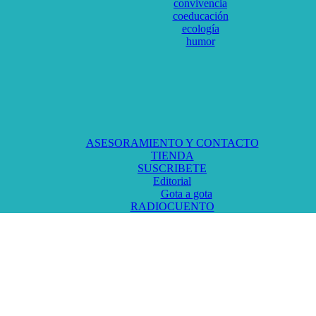
convivencia
coeducación
ecología
humor
ASESORAMIENTO Y CONTACTO
TIENDA
SUSCRIBETE
Editorial
Gota a gota
RADIOCUENTO