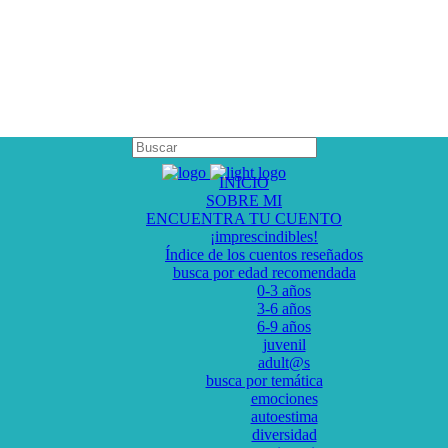
INICIO
SOBRE MI
ENCUENTRA TU CUENTO
¡imprescindibles!
Índice de los cuentos reseñados
busca por edad recomendada
0-3 años
3-6 años
6-9 años
juvenil
adult@s
busca por temática
emociones
autoestima
diversidad