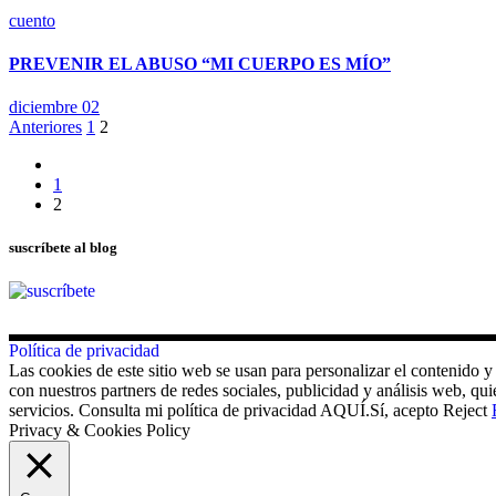
cuento
PREVENIR EL ABUSO “MI CUERPO ES MÍO”
diciembre 02
Paginación
Anteriores
1
2
de
1
entradas
2
suscríbete al blog
Política de privacidad
Las cookies de este sitio web se usan para personalizar el contenido y
con nuestros partners de redes sociales, publicidad y análisis web, 
servicios. Consulta mi política de privacidad AQUÍ.
Sí, acepto
Reject
Privacy & Cookies Policy