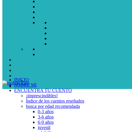
INICIO
SOBRE MI
ENCUENTRA TU CUENTO
¡imprescindibles!
Índice de los cuentos reseñados
busca por edad recomendada
0-3 años
3-6 años
6-9 años
juvenil