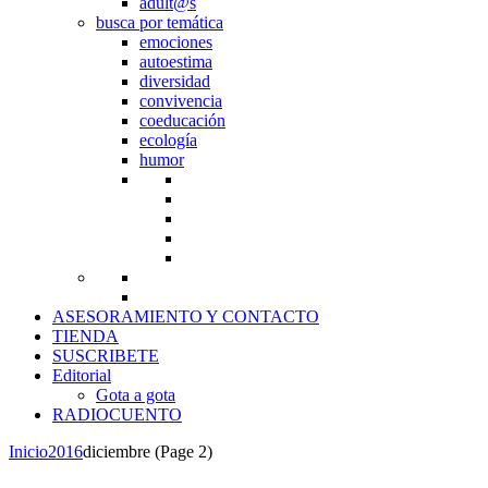
adult@s
busca por temática
emociones
autoestima
diversidad
convivencia
coeducación
ecología
humor
ASESORAMIENTO Y CONTACTO
TIENDA
SUSCRIBETE
Editorial
Gota a gota
RADIOCUENTO
Inicio
2016
diciembre
(Page 2)