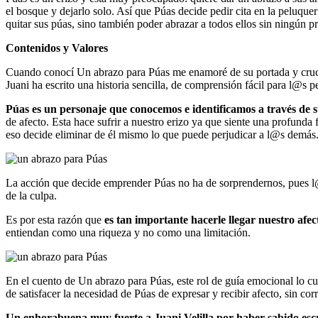
el bosque y dejarlo solo. Así que Púas decide pedir cita en la peluque
quitar sus púas, sino también poder abrazar a todos ellos sin ningún 
Contenidos y Valores
Cuando conocí Un abrazo para Púas me enamoré de su portada y crucé lo
Juani ha escrito una historia sencilla, de comprensión fácil para l@s
Púas es un personaje que conocemos e identificamos a través de 
de afecto. Esta hace sufrir a nuestro erizo ya que siente una profunda
eso decide eliminar de él mismo lo que puede perjudicar a l@s demás
La acción que decide emprender Púas no ha de sorprendernos, pues l@
de la culpa.
Es por esta razón que
es tan importante hacerle llegar nuestro afe
entiendan como una riqueza y no como una limitación.
En el cuento de Un abrazo para Púas, este rol de guía emocional lo c
de satisfacer la necesidad de Púas de expresar y recibir afecto, sin c
Un enhorabuena muy fuerte a Juani Velilla por haber sabido escri