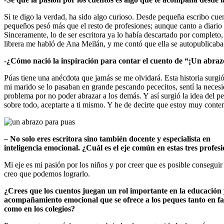
Si te digo la verdad, ha sido algo curioso. Desde pequeña escribo cuen
pequeños pesó más que el resto de profesiones; aunque canto a diario con
Sinceramente, lo de ser escritora ya lo había descartado por completo
librera me habló de Ana Meilán, y me contó que ella se autopublicaba
-¿Cómo nació la inspiración para contar el cuento de “¡Un abra
Púas tiene una anécdota que jamás se me olvidará. Esta historia surgi
mi marido se lo pasaban en grande pescando pececitos, sentí la necesid
problema por no poder abrazar a los demás. Y así surgió la idea del p
sobre todo, aceptarte a ti mismo. Y he de decirte que estoy muy conte
– No solo eres escritora sino también docente y especialista en
inteligencia emocional. ¿Cuál es el eje común en estas tres profes
Mi eje es mi pasión por los niños y por creer que es posible conseguir
creo que podemos lograrlo.
¿Crees que los cuentos juegan un rol importante en la educación 
acompañamiento emocional que se ofrece a los peques tanto en fa
como en los colegios?