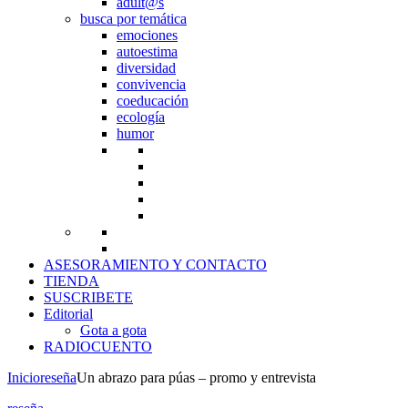
adult@s
busca por temática
emociones
autoestima
diversidad
convivencia
coeducación
ecología
humor
ASESORAMIENTO Y CONTACTO
TIENDA
SUSCRIBETE
Editorial
Gota a gota
RADIOCUENTO
Inicio
reseña
Un abrazo para púas – promo y entrevista