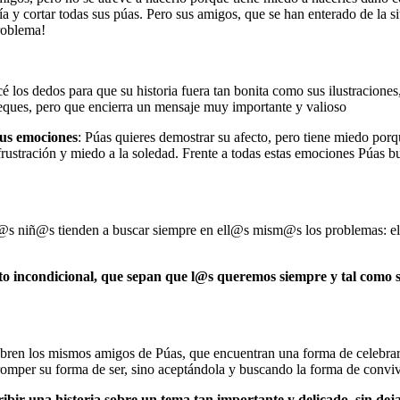
ría y cortar todas sus púas. Pero sus amigos, que se han enterado de la 
problema!
s dedos para que su historia fuera tan bonita como sus ilustraciones, 
 peques, pero que encierra un mensaje muy importante y valioso
sus emociones
: Púas quieres demostrar su afecto, pero tiene miedo por
 frustración y miedo a la soledad. Frente a todas estas emociones Púas b
.
s niñ@s tienden a buscar siempre en ell@s mism@s los problemas: el eg
cto incondicional, que sepan que l@s queremos siempre y tal como 
ubren los mismos amigos de Púas, que encuentran una forma de celebrar
orromper su forma de ser, sino aceptándola y buscando la forma de conviv
bir una historia sobre un tema tan importante y delicado, sin dej