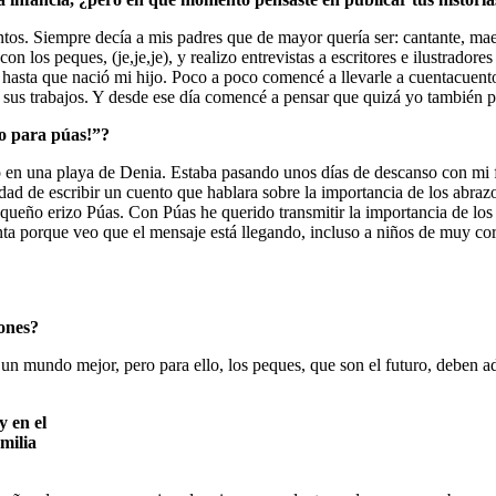
tos. Siempre decía a mis padres que de mayor quería ser: cantante, maest
 los peques, (je,je,je), y realizo entrevistas a escritores e ilustradore
, hasta que nació mi hijo. Poco a poco comencé a llevarle a cuentacuent
 sus trabajos. Y desde ese día comencé a pensar que quizá yo también 
zo para púas!”?
ó en una playa de Denia. Estaba pasando unos días de descanso con mi fa
ad de escribir un cuento que hablara sobre la importancia de los abrazo
equeño erizo Púas. Con Púas he querido transmitir la importancia de los
nta porque veo que el mensaje está llegando, incluso a niños de muy cor
iones?
 un mundo mejor, pero para ello, los peques, que son el futuro, deben a
y en el
milia