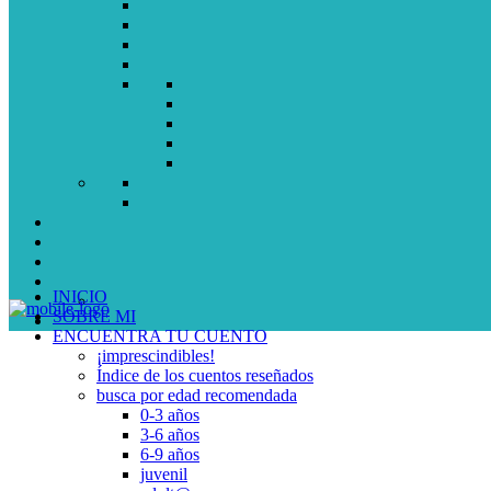
INICIO
SOBRE MI
ENCUENTRA TU CUENTO
¡imprescindibles!
Índice de los cuentos reseñados
busca por edad recomendada
0-3 años
3-6 años
6-9 años
juvenil