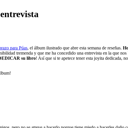
entrevista
razo para Púas
, el álbum ilustrado que abre esta semana de reseñas.
Ho
onibilidad tremenda y que me ha concedido una entrevista en la que nos
a DEDICAR su libro
! Así que si te apetece tener esta joyita dedicada, n
 álbum!
migos, pero no se atreve a hacerlo porque tiene miedo a hacerles daño 