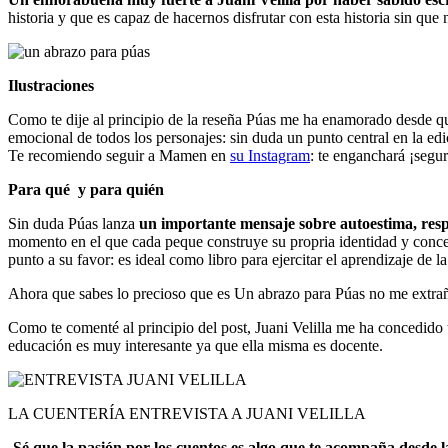
historia y que es capaz de hacernos disfrutar con esta historia sin qu
Ilustraciones
Como te dije al principio de la reseña Púas me ha enamorado desde qu
emocional de todos los personajes: sin duda un punto central en la ed
Te recomiendo seguir a Mamen en
su Instagram
: te enganchará ¡segu
Para qué y para quién
Sin duda Púas lanza
un importante mensaje sobre autoestima, respe
momento en el que cada peque construye su propria identidad y conc
punto a su favor: es ideal como libro para ejercitar el aprendizaje de l
Ahora que sabes lo precioso que es Un abrazo para Púas no me extraña
Como te comenté al principio del post, Juani Velilla me ha concedido u
educación es muy interesante ya que ella misma es docente.
LA CUENTERÍA ENTREVISTA A JUANI VELILLA
-Sé que la pasión por los cuentos es algo que te acompaña desde 