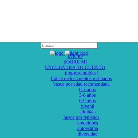
INICIO
SOBRE MI
ENCUENTRA TU CUENTO
¡imprescindibles!
Índice de los cuentos reseñados
busca por edad recomendada
0-3 años
3-6 años
6-9 años
juvenil
adult@s
busca por temática
emociones
autoestima
diversidad