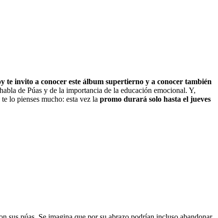
y te invito a conocer este álbum supertierno y a conocer también
 habla de Púas y de la importancia de la educación emocional. Y,
o te lo pienses mucho: esta vez la
promo durará solo hasta el jueves
con sus púas. Se imagina que por su abrazo podrían incluso abandonar