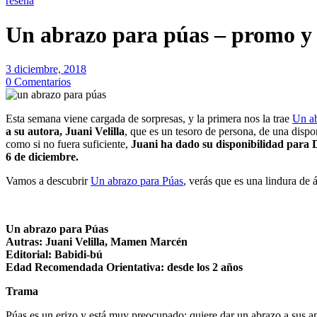
reseña
Un abrazo para púas – promo y 
3 diciembre, 2018
0 Comentarios
Esta semana viene cargada de sorpresas, y la primera nos la trae
Un ab
a su autora, Juani Velilla
, que es un tesoro de persona, de una disp
como si no fuera suficiente,
Juani ha dado su disponibilidad par
6 de diciembre.
Vamos a descubrir
Un abrazo para Púas
, verás que es una lindura de
Un abrazo para Púas
Autras: Juani Velilla, Mamen Marcén
Editorial: Babidi-bú
Edad Recomendada Orientativa: desde los 2 años
Trama
Púas es un erizo y está muy preocupado: quiere dar un abrazo a sus a