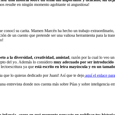
e nos resulte en ningún momento agobiante ni angustiosa!
e conocí su carita. Mamen Marcén ha hecho un trabajo extraordinario, c
ición de un cuento que pretende ser una valiosa herramienta para la tra
ro!
to a la diversidad, creatividad, amistad
, razón por la cual lo veo u
epto del yo. Además lo considero
muy adecuado por ser introducido e
a lectoescritura ya que
está escrito en letra mayúscula y en un tamaño
 que lo quieras dedicado por Juani! Así que te dejo
aquí el enlace para
na entrevista donde nos cuenta más sobre Púas y sobre inteligencia emoc
la infancia, ¿pero en qué momento pensaste en publicar tus histori