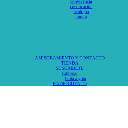
convivencia
coeducación
ecología
humor
ASESORAMIENTO Y CONTACTO
TIENDA
SUSCRIBETE
Editorial
Gota a gota
RADIOCUENTO