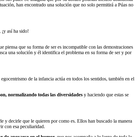
situación, han encontrado una solución que no solo permitirá a Púas no
¡y así ha sido!
que piensa que su forma de ser es incompatible con las demostraciones
usca una solución y él identifica el problema en su forma de ser y por
ocentrismo de la infancia actúa en todos los sentidos, también en el
son, normalizando todas las diversidades
y haciendo que estas se
le y decirle que le quieren por como es. Ellos han buscado la manera
ir con esa peculiaridad.
ar de apoyarse en el humor,
que nos acompaña a lo largo de toda la