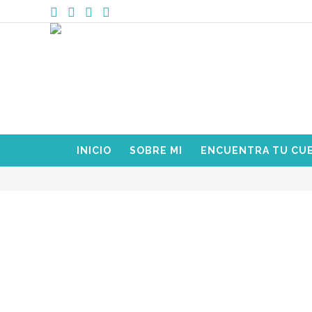
INICIO
SOBRE MI
ENCUENTRA TU CU
reseña
El universo gira a tu favor –
sorteo y promo