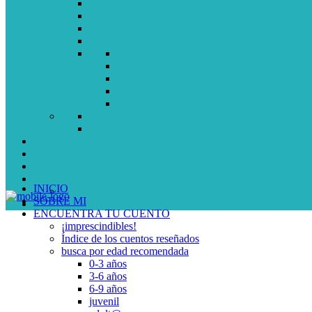
INICIO
SOBRE MI
ENCUENTRA TU CUENTO
¡imprescindibles!
Índice de los cuentos reseñados
busca por edad recomendada
0-3 años
3-6 años
6-9 años
juvenil