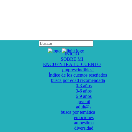
INICIO
SOBRE MI
ENCUENTRA TU CUENTO
¡imprescindibles!
Índice de los cuentos reseñados
busca por edad recomendada
0-3 años
3-6 años
6-9 años
juvenil
adult@s
busca por temática
emociones
autoestima
diversidad