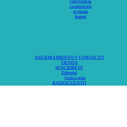
convivencia
coeducación
ecología
humor
ASESORAMIENTO Y CONTACTO
TIENDA
SUSCRIBETE
Editorial
Gota a gota
RADIOCUENTO