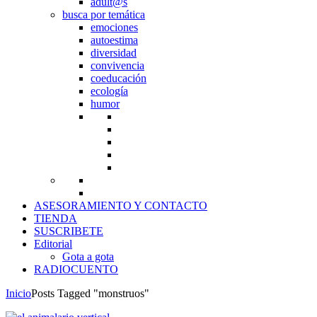
adult@s
busca por temática
emociones
autoestima
diversidad
convivencia
coeducación
ecología
humor
ASESORAMIENTO Y CONTACTO
TIENDA
SUSCRIBETE
Editorial
Gota a gota
RADIOCUENTO
Inicio
Posts Tagged "monstruos"