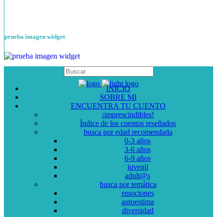
prueba imagen widget
INICIO
SOBRE MI
ENCUENTRA TU CUENTO
¡imprescindibles!
Índice de los cuentos reseñados
busca por edad recomendada
0-3 años
3-6 años
6-9 años
juvenil
adult@s
busca por temática
emociones
autoestima
diversidad