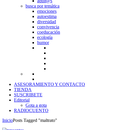
adult@s
busca por temática
emociones
autoestima
diversidad
convivencia
coeducación
ecología
humor
ASESORAMIENTO Y CONTACTO
TIENDA
SUSCRIBETE
Editorial
Gota a gota
RADIOCUENTO
Inicio
Posts Tagged "maltrato"