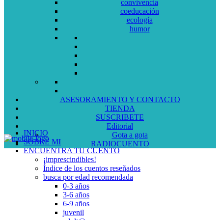
convivencia
coeducación
ecología
humor
ASESORAMIENTO Y CONTACTO
TIENDA
SUSCRIBETE
Editorial
INICIO
Gota a gota
SOBRE MI
RADIOCUENTO
ENCUENTRA TU CUENTO
¡imprescindibles!
Índice de los cuentos reseñados
busca por edad recomendada
0-3 años
3-6 años
6-9 años
juvenil