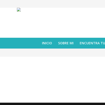
INICIO
SOBRE MI
ENCUENTRA T
álbum ilustrado
,
reseña
ÁLEX Y EL RATÓN DE CUERDA
mayo 26