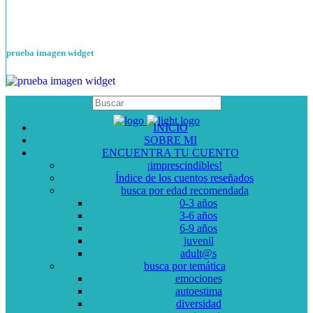
prueba imagen widget
INICIO
SOBRE MI
ENCUENTRA TU CUENTO
¡imprescindibles!
Índice de los cuentos reseñados
busca por edad recomendada
0-3 años
3-6 años
6-9 años
juvenil
adult@s
busca por temática
emociones
autoestima
diversidad