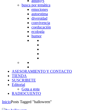
adult@s
busca por temática
emociones
autoestima
diversidad
convivencia
coeducación
ecología
humor
ASESORAMIENTO Y CONTACTO
TIENDA
SUSCRIBETE
Editorial
Gota a gota
RADIOCUENTO
Inicio
Posts Tagged "halloween"