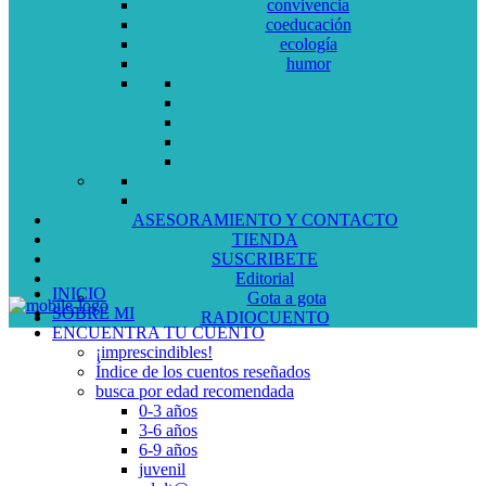
convivencia
coeducación
ecología
humor
ASESORAMIENTO Y CONTACTO
TIENDA
SUSCRIBETE
Editorial
INICIO
Gota a gota
SOBRE MI
RADIOCUENTO
ENCUENTRA TU CUENTO
¡imprescindibles!
Índice de los cuentos reseñados
busca por edad recomendada
0-3 años
3-6 años
6-9 años
juvenil