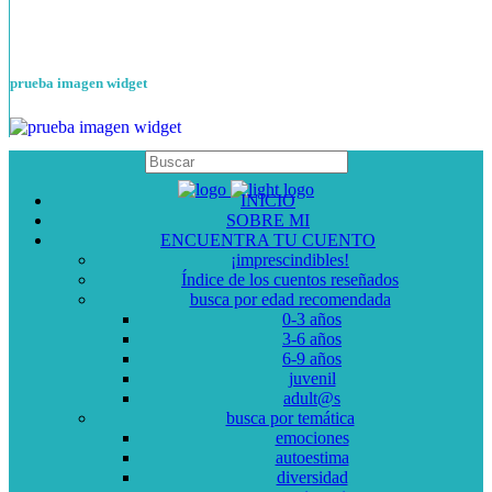
prueba imagen widget
INICIO
SOBRE MI
ENCUENTRA TU CUENTO
¡imprescindibles!
Índice de los cuentos reseñados
busca por edad recomendada
0-3 años
3-6 años
6-9 años
juvenil
adult@s
busca por temática
emociones
autoestima
diversidad