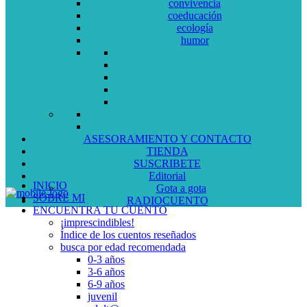
convivencia
coeducación
ecología
humor
ASESORAMIENTO Y CONTACTO
TIENDA
SUSCRIBETE
Editorial
INICIO
Gota a gota
SOBRE MI
RADIOCUENTO
ENCUENTRA TU CUENTO
¡imprescindibles!
Índice de los cuentos reseñados
busca por edad recomendada
0-3 años
3-6 años
6-9 años
juvenil