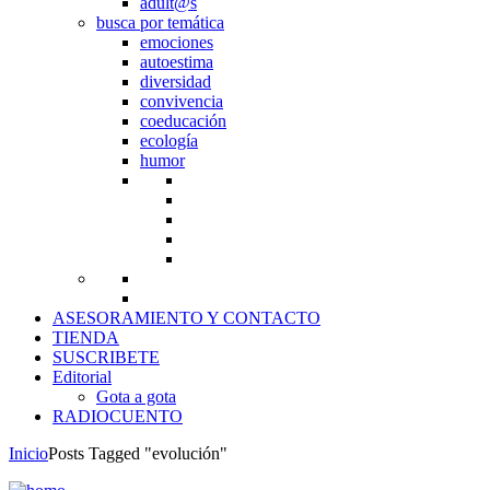
adult@s
busca por temática
emociones
autoestima
diversidad
convivencia
coeducación
ecología
humor
ASESORAMIENTO Y CONTACTO
TIENDA
SUSCRIBETE
Editorial
Gota a gota
RADIOCUENTO
Inicio
Posts Tagged "evolución"