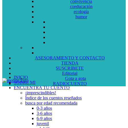
convivencia
coeducación
ecología
humor
ASESORAMIENTO Y CONTACTO
TIENDA
SUSCRIBETE
Editorial
INICIO
Gota a gota
SOBRE MI
RADIOCUENTO
ENCUENTRA TU CUENTO
¡imprescindibles!
Índice de los cuentos reseñados
busca por edad recomendada
0-3 años
3-6 años
6-9 años
juvenil