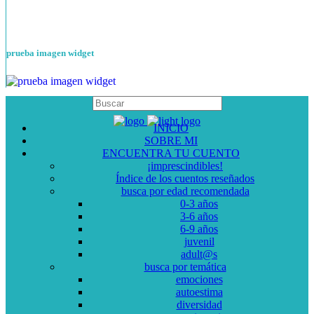
prueba imagen widget
INICIO
SOBRE MI
ENCUENTRA TU CUENTO
¡imprescindibles!
Índice de los cuentos reseñados
busca por edad recomendada
0-3 años
3-6 años
6-9 años
juvenil
adult@s
busca por temática
emociones
autoestima
diversidad