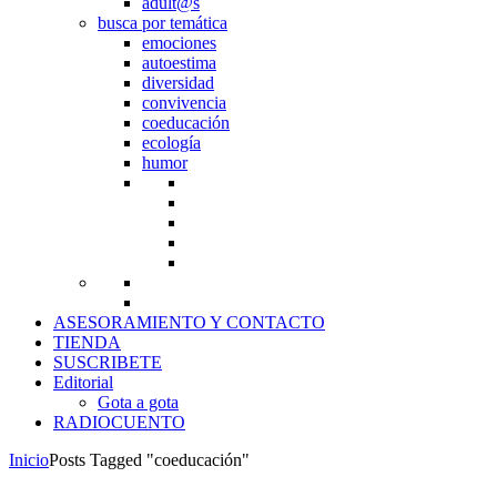
adult@s
busca por temática
emociones
autoestima
diversidad
convivencia
coeducación
ecología
humor
ASESORAMIENTO Y CONTACTO
TIENDA
SUSCRIBETE
Editorial
Gota a gota
RADIOCUENTO
Inicio
Posts Tagged "coeducación"