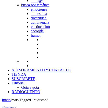
adult@s
busca por temática
emociones
autoestima
diversidad
convivencia
coeducación
ecología
humor
ASESORAMIENTO Y CONTACTO
TIENDA
SUSCRIBETE
Editorial
Gota a gota
RADIOCUENTO
Inicio
Posts Tagged "budismo"