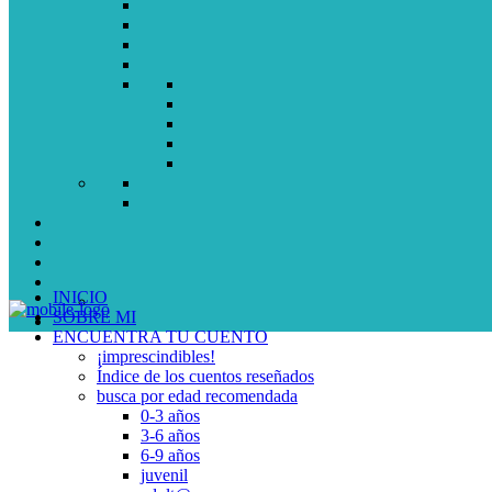
INICIO
SOBRE MI
ENCUENTRA TU CUENTO
¡imprescindibles!
Índice de los cuentos reseñados
busca por edad recomendada
0-3 años
3-6 años
6-9 años
juvenil