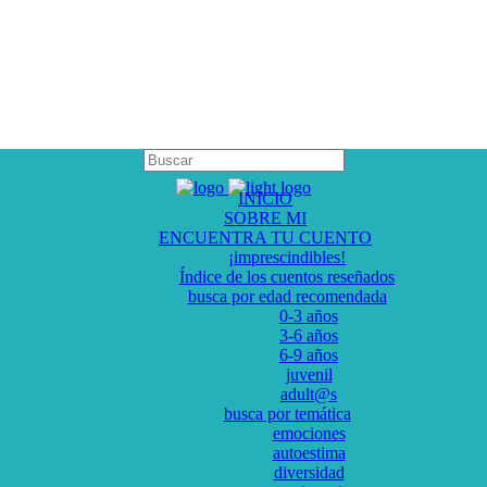
INICIO
SOBRE MI
ENCUENTRA TU CUENTO
¡imprescindibles!
Índice de los cuentos reseñados
busca por edad recomendada
0-3 años
3-6 años
6-9 años
juvenil
adult@s
busca por temática
emociones
autoestima
diversidad