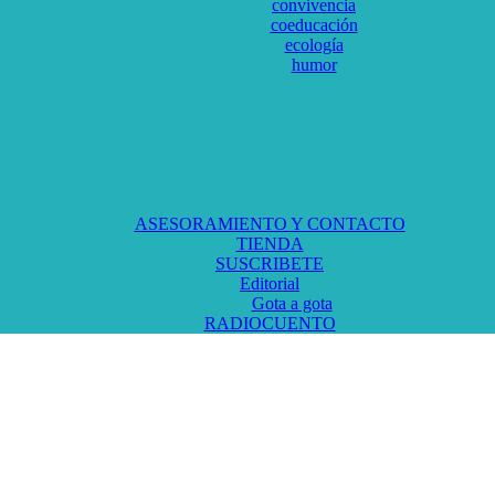
convivencia
coeducación
ecología
humor
ASESORAMIENTO Y CONTACTO
TIENDA
SUSCRIBETE
Editorial
Gota a gota
RADIOCUENTO