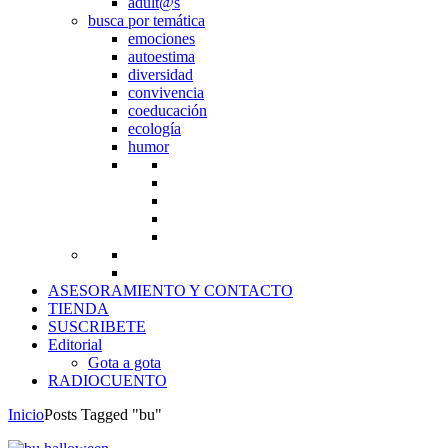
adult@s
busca por temática
emociones
autoestima
diversidad
convivencia
coeducación
ecología
humor
ASESORAMIENTO Y CONTACTO
TIENDA
SUSCRIBETE
Editorial
Gota a gota
RADIOCUENTO
Inicio
Posts Tagged "bu"