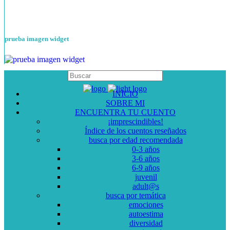
prueba imagen widget
INICIO
SOBRE MI
ENCUENTRA TU CUENTO
¡imprescindibles!
Índice de los cuentos reseñados
busca por edad recomendada
0-3 años
3-6 años
6-9 años
juvenil
adult@s
busca por temática
emociones
autoestima
diversidad