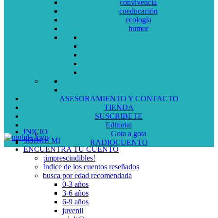
convivencia
coeducación
ecología
humor
ASESORAMIENTO Y CONTACTO
TIENDA
SUSCRIBETE
Editorial
INICIO
Gota a gota
SOBRE MI
RADIOCUENTO
ENCUENTRA TU CUENTO
¡imprescindibles!
Índice de los cuentos reseñados
busca por edad recomendada
0-3 años
3-6 años
6-9 años
juvenil