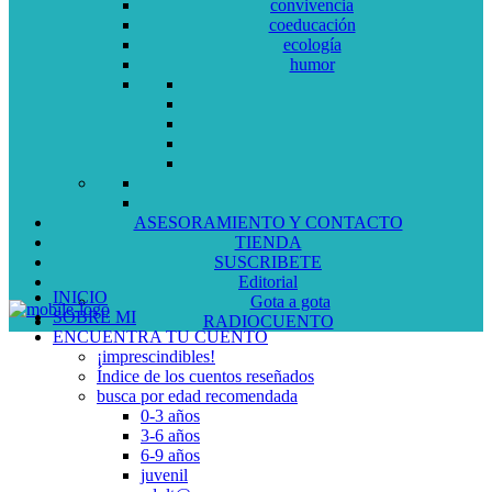
convivencia
coeducación
ecología
humor
ASESORAMIENTO Y CONTACTO
TIENDA
SUSCRIBETE
Editorial
INICIO
Gota a gota
SOBRE MI
RADIOCUENTO
ENCUENTRA TU CUENTO
¡imprescindibles!
Índice de los cuentos reseñados
busca por edad recomendada
0-3 años
3-6 años
6-9 años
juvenil