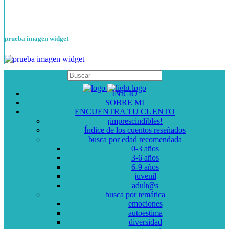
prueba imagen widget
INICIO
SOBRE MI
ENCUENTRA TU CUENTO
¡imprescindibles!
Índice de los cuentos reseñados
busca por edad recomendada
0-3 años
3-6 años
6-9 años
juvenil
adult@s
busca por temática
emociones
autoestima
diversidad