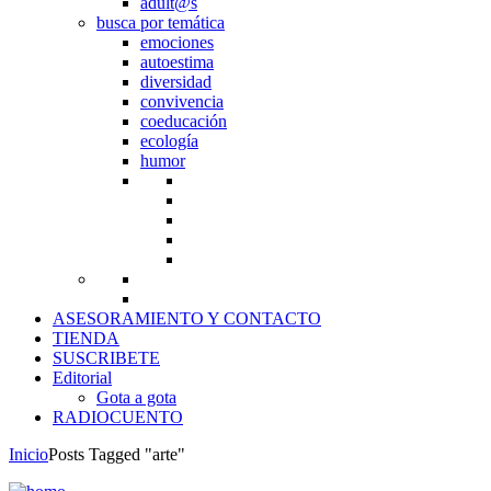
adult@s
busca por temática
emociones
autoestima
diversidad
convivencia
coeducación
ecología
humor
ASESORAMIENTO Y CONTACTO
TIENDA
SUSCRIBETE
Editorial
Gota a gota
RADIOCUENTO
Inicio
Posts Tagged "arte"