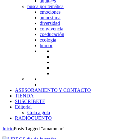
adult@s
busca por temática
emociones
autoestima
diversidad
convivencia
coeducación
ecología
humor
ASESORAMIENTO Y CONTACTO
TIENDA
SUSCRIBETE
Editorial
Gota a gota
RADIOCUENTO
Inicio
Posts Tagged "amamntar"