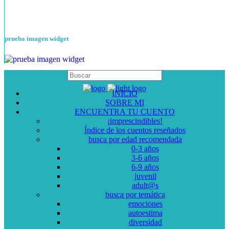
prueba imagen widget
INICIO
SOBRE MI
ENCUENTRA TU CUENTO
¡imprescindibles!
Índice de los cuentos reseñados
busca por edad recomendada
0-3 años
3-6 años
6-9 años
juvenil
adult@s
busca por temática
emociones
autoestima
diversidad