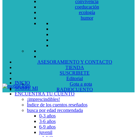
convivencia
coeducación
ecología
humor
ASESORAMIENTO Y CONTACTO
TIENDA
SUSCRIBETE
Editorial
INICIO
Gota a gota
SOBRE MI
RADIOCUENTO
ENCUENTRA TU CUENTO
¡imprescindibles!
Índice de los cuentos reseñados
busca por edad recomendada
0-3 años
3-6 años
6-9 años
juvenil