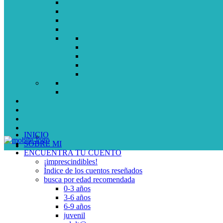
INICIO
SOBRE MI
ENCUENTRA TU CUENTO
¡imprescindibles!
Índice de los cuentos reseñados
busca por edad recomendada
0-3 años
3-6 años
6-9 años
juvenil