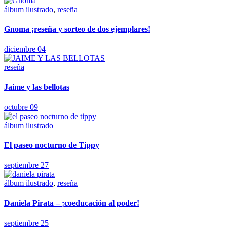
álbum ilustrado
,
reseña
Gnoma ¡reseña y sorteo de dos ejemplares!
diciembre 04
reseña
Jaime y las bellotas
octubre 09
álbum ilustrado
El paseo nocturno de Tippy
septiembre 27
álbum ilustrado
,
reseña
Daniela Pirata – ¡coeducación al poder!
septiembre 25