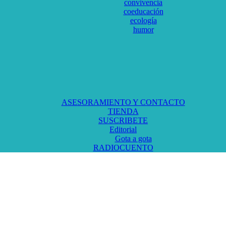
convivencia
coeducación
ecología
humor
ASESORAMIENTO Y CONTACTO
TIENDA
SUSCRIBETE
Editorial
Gota a gota
RADIOCUENTO