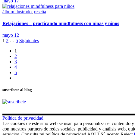
mayo 17
álbum ilustrado
,
reseña
Relajaciones – practicando mindfulness con niñas y niños
mayo 12
Paginación
1
2
…
5
Siguientes
de
1
2
entradas
3
4
5
suscríbete al blog
Política de privacidad
Las cookies de este sitio web se usan para personalizar el contenido y
con nuestros partners de redes sociales, publicidad y análisis web, 
servicios. Consulta mi política de privacidad AQUÍ.
Sí, acepto
Reject