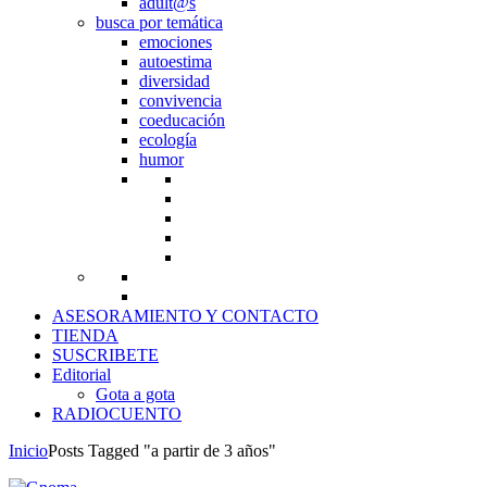
adult@s
busca por temática
emociones
autoestima
diversidad
convivencia
coeducación
ecología
humor
ASESORAMIENTO Y CONTACTO
TIENDA
SUSCRIBETE
Editorial
Gota a gota
RADIOCUENTO
Inicio
Posts Tagged "a partir de 3 años"