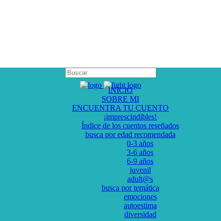
INICIO
SOBRE MI
ENCUENTRA TU CUENTO
¡imprescindibles!
Índice de los cuentos reseñados
busca por edad recomendada
0-3 años
3-6 años
6-9 años
juvenil
adult@s
busca por temática
emociones
autoestima
diversidad