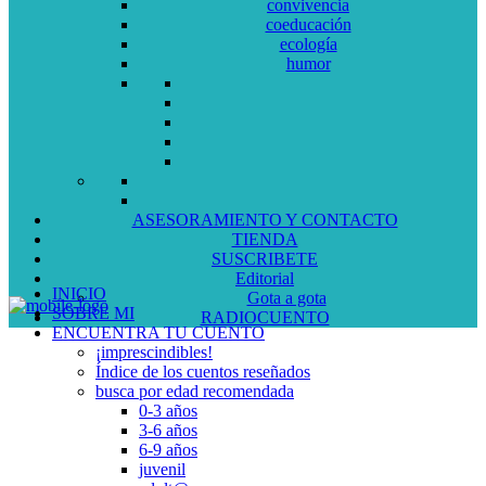
convivencia
coeducación
ecología
humor
ASESORAMIENTO Y CONTACTO
TIENDA
SUSCRIBETE
Editorial
INICIO
Gota a gota
SOBRE MI
RADIOCUENTO
ENCUENTRA TU CUENTO
¡imprescindibles!
Índice de los cuentos reseñados
busca por edad recomendada
0-3 años
3-6 años
6-9 años
juvenil