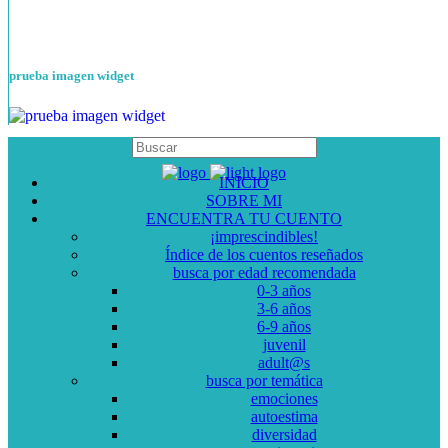
prueba imagen widget
INICIO
SOBRE MI
ENCUENTRA TU CUENTO
¡imprescindibles!
Índice de los cuentos reseñados
busca por edad recomendada
0-3 años
3-6 años
6-9 años
juvenil
adult@s
busca por temática
emociones
autoestima
diversidad