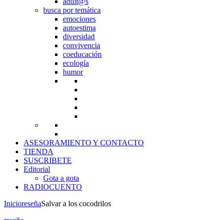
adult@s
busca por temática
emociones
autoestima
diversidad
convivencia
coeducación
ecología
humor
ASESORAMIENTO Y CONTACTO
TIENDA
SUSCRIBETE
Editorial
Gota a gota
RADIOCUENTO
Inicio
reseña
Salvar a los cocodrilos