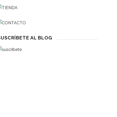
SUSCRÍBETE AL BLOG
eseña
1 Lecturas Que Enganchan A Niños Entre 3 Y 12 Años
 Abril 2026
eseña
a Cara Perfecta – Cuida Del Autoestima Desde El