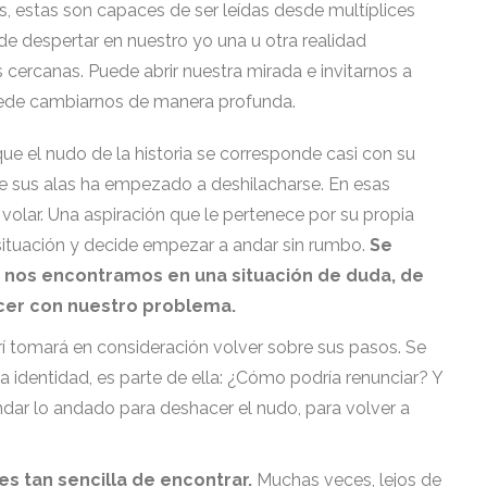
s, estas son capaces de ser leídas desde multíplices
e despertar en nuestro yo una u otra realidad
ercanas. Puede abrir nuestra mirada e invitarnos a
 puede cambiarnos de manera profunda.
ue el nudo de la historia se corresponde casi con su
 de sus alas ha empezado a deshilacharse. En esas
volar. Una aspiración que le pertenece por su propia
 situación y decide empezar a andar sin rumbo.
Se
 nos encontramos en una situación de duda, de
cer con nuestro problema.
í tomará en consideración volver sobre sus pasos. Se
 identidad, es parte de ella: ¿Cómo podría renunciar? Y
dar lo andado para deshacer el nudo, para volver a
 es tan sencilla de encontrar.
Muchas veces, lejos de