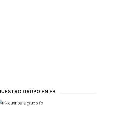
Humor
eseña
a Fuerza De La Gratitud
eseña
l Cuento: ¿herramienta Pedagógica O Evasión?
eseña
 Toma Castaña ¡ ¡Ya Casi Es Navidad!
NUESTRO GRUPO EN FB