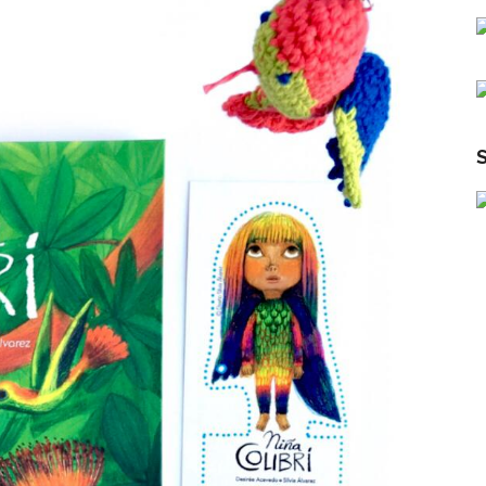
r
1
–
r
L