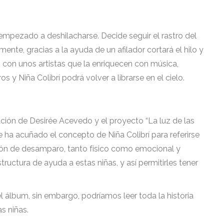
 empezado a deshilacharse. Decide seguir el rastro del
ente, gracias a la ayuda de un afilador cortará el hilo y
 con unos artistas que la enriquecen con música,
s y Niña Colibrí podrá volver a librarse en el cielo.
ación de Desirée Acevedo y el proyecto “La luz de las
e ha acuñado el concepto de Niña Colibrí para referirse
ción de desamparo, tanto físico como emocional y
structura de ayuda a estas niñas, y así permitirles tener
l álbum, sin embargo, podríamos leer toda la historia
as niñas.