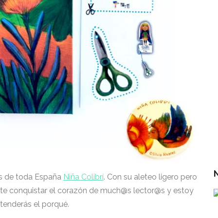
r
L
r
E
r
¡
as de toda España
Niña Colibrí
. Con su aleteo ligero pero
mete conquistar el corazón de much@s lector@s y estoy
tenderás el porqué.