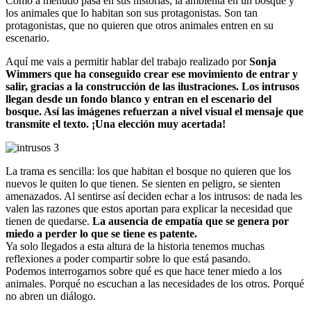
Como a menudo pasa en sus historias, la ambienta en un bosque y
los animales que lo habitan son sus protagonistas. Son tan
protagonistas, que no quieren que otros animales entren en su
escenario.
Aquí me vais a permitir hablar del trabajo realizado por
Sonja
Wimmers que ha conseguido crear ese movimiento de entrar y
salir, gracias a la construcción de las ilustraciones. Los intrusos
llegan desde un fondo blanco y entran en el escenario del
bosque. Así las imágenes refuerzan a nivel visual el mensaje que
transmite el texto. ¡Una elección muy acertada!
La trama es sencilla: los que habitan el bosque no quieren que los
nuevos le quiten lo que tienen. Se sienten en peligro, se sienten
amenazados. Al sentirse así deciden echar a los intrusos: de nada les
valen las razones que estos aportan para explicar la necesidad que
tienen de quedarse.
La ausencia de empatía que se genera por
miedo a perder lo que se tiene es patente.
Ya solo llegados a esta altura de la historia tenemos muchas
reflexiones a poder compartir sobre lo que está pasando.
Podemos interrogarnos sobre qué es que hace tener miedo a los
animales. Porqué no escuchan a las necesidades de los otros. Porqué
no abren un diálogo.