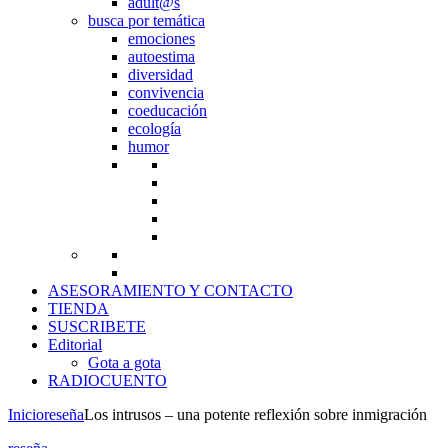
adult@s
busca por temática
emociones
autoestima
diversidad
convivencia
coeducación
ecología
humor
ASESORAMIENTO Y CONTACTO
TIENDA
SUSCRIBETE
Editorial
Gota a gota
RADIOCUENTO
Inicio
reseña
Los intrusos – una potente reflexión sobre inmigración