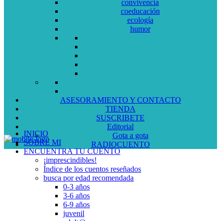
convivencia
coeducación
ecología
humor
ASESORAMIENTO Y CONTACTO
TIENDA
SUSCRIBETE
Editorial
INICIO
Gota a gota
SOBRE MI
RADIOCUENTO
ENCUENTRA TU CUENTO
¡imprescindibles!
Índice de los cuentos reseñados
busca por edad recomendada
0-3 años
3-6 años
6-9 años
juvenil