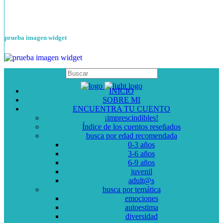
prueba imagen widget
INICIO
SOBRE MI
ENCUENTRA TU CUENTO
¡imprescindibles!
Índice de los cuentos reseñados
busca por edad recomendada
0-3 años
3-6 años
6-9 años
juvenil
adult@s
busca por temática
emociones
autoestima
diversidad